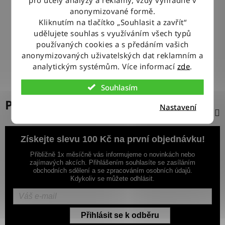
100% ZBOŽÍ SKLADEM
anonymizované formě.
Veškeré vystavené zboží leží na našem skladě
Kliknutím na tlačítko „Souhlasit a zavřít“
udělujete souhlas s využíváním všech typů
používaných cookies a s předáním vašich
VÝMĚNA ZBOŽÍ ZDARMA
anonymizovaných uživatelských dat reklamním a
Nevyhovující zboží zdarma vyměníme do 14 dnů od jeho
doručení
analytickým systémům. Více informací
zde
.
Souhlasím
Popis
Nastavení
Získejte slevu 100 Kč na první objednávku!
Přibližně 1x měsíčně vás informujeme o novinkách nebo
zajímavých akcích. Přihlášením souhlasíte se zasíláním
obchodních sdělení a se zpracováním osobních údajů.
Kdykoliv se můžete odhlásit.
Přihlásit se k odběru