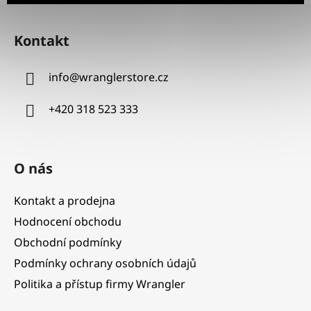
Z
á
Kontakt
p
a
info
@
wranglerstore.cz
t
í
+420 318 523 333
O nás
Kontakt a prodejna
Hodnocení obchodu
Obchodní podmínky
Podmínky ochrany osobních údajů
Politika a přístup firmy Wrangler