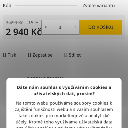
Kód:
Zvolte variantu
3 499 Kč
–15 %
DO KOŠÍKU
2 940 Kč
Měrná cena:
Tisk
Zeptat se
Sdílet
DOPRAVA ZDARMA
Při nákupu nad 2500 Kč doručujeme zdarma po celé ČR
Dáte nám souhlas s využíváním cookies a
uživatelských dat, prosím?
Na tomto webu používáme soubory cookies k
BLESKOVÉ DORUČENÍ
zajištění funkčnosti webu a s vaším souhlasem
Objednávky odesíláme každý pracovní den do 12:00
také cookies pro marketingové a analytické
účely. Kromě toho využíváme uživatelská data
pro účely analýzy a reklamy, vždy výhradně v