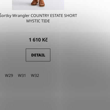
Šortky Wrangler COUNTRY ESTATE SHORT
MYSTIC TIDE
1 610 Kč
DETAIL
W29
W31
W32