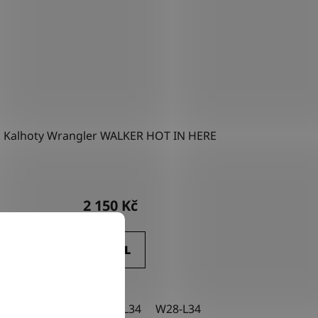
Kalhoty Wrangler WALKER HOT IN HERE
2 150 Kč
DETAIL
-L32
W28-L34
W32-L32
W29-L34
W33-L34
W28-L34