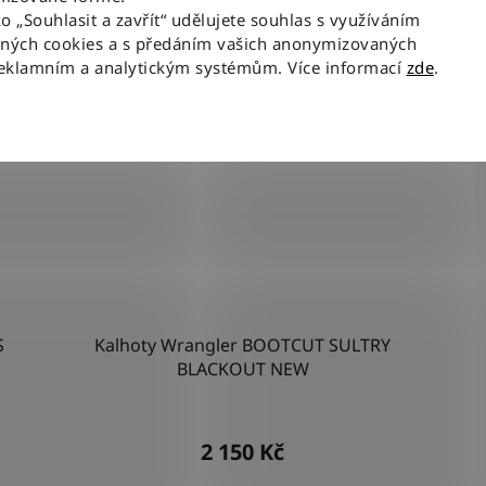
ko „Souhlasit a zavřít“ udělujete souhlas s využíváním
NOVINKA
aných cookies a s předáním vašich anonymizovaných
reklamním a analytickým systémům. Více informací
zde
.
S
Kalhoty Wrangler BOOTCUT SULTRY
BLACKOUT NEW
2 150 Kč