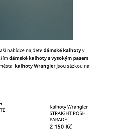
naší nabídce najdete
dámské kalhoty
v
evším
dámské kalhoty s vysokým pasem
,
 města,
kalhoty Wrangler
jsou sázkou na
er
Kalhoty Wrangler
TE
STRAIGHT POSH
PARADE
2 150 Kč