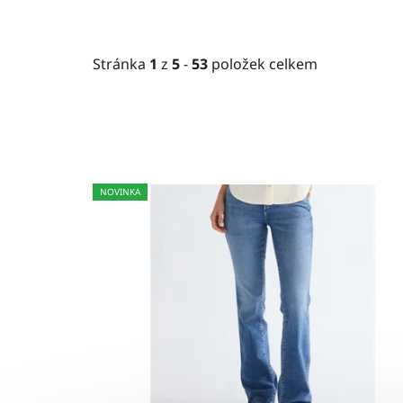
Stránka
1
z
5
-
53
položek celkem
V
NOVINKA
ý
p
i
s
p
r
o
d
u