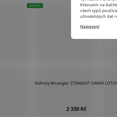
Kliknutím na tlačít
NOVINKA
všech typů použív
uživatelských dat 
Nastavení
Kalhoty Wrangler STRAIGHT DAWN LOTU
2 330 Kč