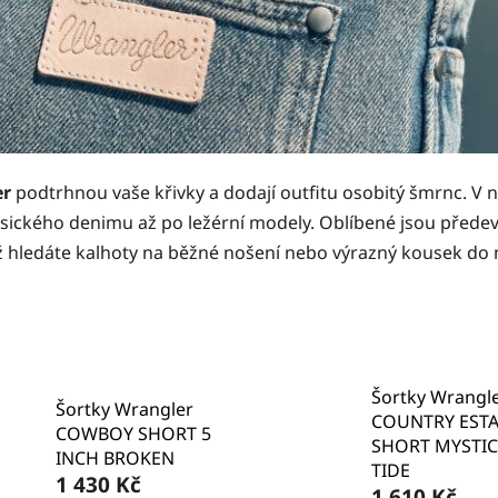
er
podtrhnou vaše křivky a dodají outfitu osobitý šmrnc. V 
klasického denimu až po ležérní modely. Oblíbené jsou před
ť už hledáte kalhoty na běžné nošení nebo výrazný kousek do
Šortky Wrangl
Šortky Wrangler
COUNTRY ESTA
COWBOY SHORT 5
SHORT MYSTIC
INCH BROKEN
TIDE
1 430 Kč
1 610 Kč