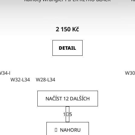
2 150 Kč
DETAIL
W34-L32
W28-L34
W29-L34
W30
W32-L34
W28-L34
NAČÍST 12 DALŠÍCH
S
1
t
5
O
r
v
á
l
NAHORU
n