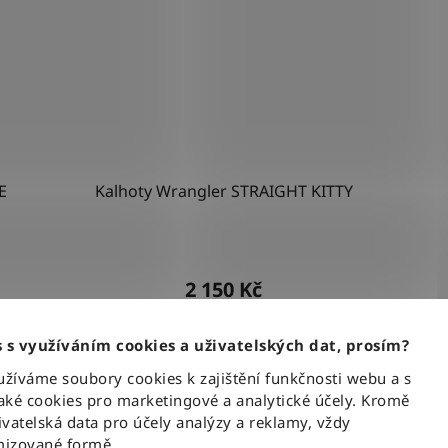
E
Kalhoty Wrangler STRAIGHT KITTY
2 150 Kč
 s využíváním cookies a uživatelských dat, prosím?
DETAIL
íváme soubory cookies k zajištění funkčnosti webu a s
ké cookies pro marketingové a analytické účely. Kromě
vatelská data pro účely analýzy a reklamy, vždy
W34-L34
W30-L34
W36-L32
W33-L30
W38-L32
W33-L34
W28-L34
W27-L30
W28-L32
W31
izované formě.