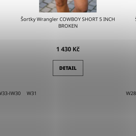
Šortky Wrangler COWBOY SHORT 5 INCH
BROKEN
1 430 Kč
DETAIL
W33-L34
W30
W34-L32
W31
W29-L34
W28