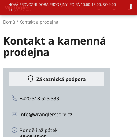
Přejít
Hledat
NÁKUP
NOVÁ PROVOZNÍ DOBA PRODEJNY: PO-PÁ 10:00-15:00, SO 9:00-
na
11:30
KOŠÍK
obsah
Domů
/
Kontakt a prodejna
Kontakt a kamenná
prodejna
Zákaznická podpora
+420 318 523 333
info@wranglerstore.cz
Pondělí až pátek
10:00-15:00