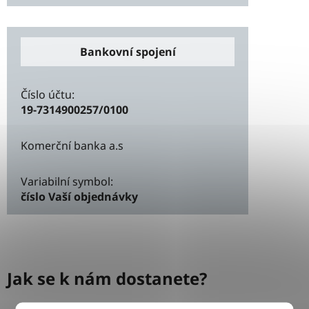
Bankovní spojení
Číslo účtu:
19-7314900257/0100
Komerční banka a.s
Variabilní symbol:
číslo Vaší objednávky
Jak se k nám dostanete?