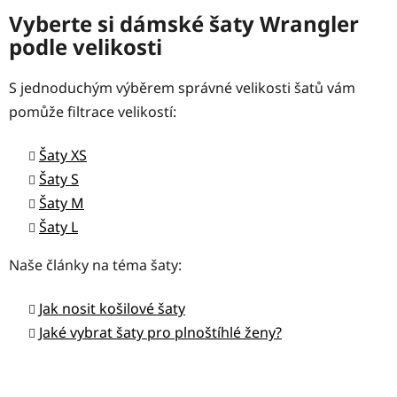
Vyberte si dámské šaty Wrangler
podle velikosti
S jednoduchým výběrem správné velikosti šatů vám
pomůže filtrace velikostí:
Šaty XS
Šaty S
Šaty M
Šaty L
Naše články na téma šaty:
Jak nosit košilové šaty
Jaké vybrat šaty pro plnoštíhlé ženy?