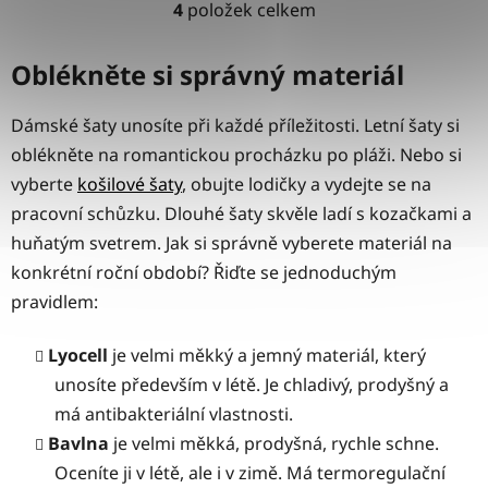
4
položek celkem
O
v
l
Oblékněte si správný materiál
á
d
Dámské šaty
unosíte při každé příležitosti.
Letní šaty
si
a
oblékněte na romantickou procházku po pláži. Nebo si
c
vyberte
košilové šaty
, obujte lodičky a vydejte se na
í
p
pracovní schůzku.
Dlouhé šaty
skvěle ladí s kozačkami a
r
huňatým svetrem. Jak si správně vyberete materiál na
v
konkrétní roční období? Řiďte se jednoduchým
k
pravidlem:
y
v
ý
Lyocell
je velmi měkký a jemný materiál, který
p
unosíte především v létě. Je chladivý, prodyšný a
i
má antibakteriální vlastnosti.
s
Bavlna
je velmi měkká, prodyšná, rychle schne.
u
Oceníte ji v létě, ale i v zimě. Má termoregulační