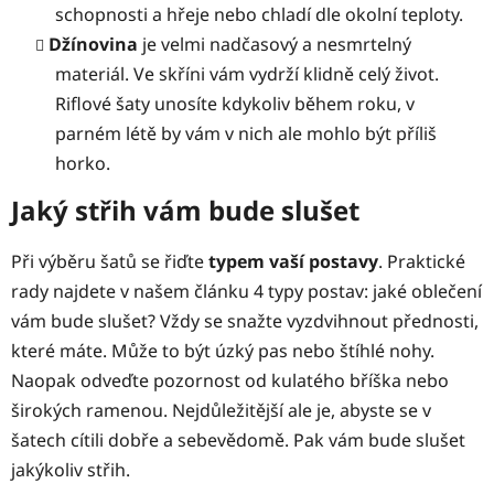
schopnosti a hřeje nebo chladí dle okolní teploty.
Džínovina
je velmi nadčasový a nesmrtelný
materiál. Ve skříni vám vydrží klidně celý život.
Riflové šaty
unosíte kdykoliv během roku, v
parném létě by vám v nich ale mohlo být příliš
horko.
Jaký střih vám bude slušet
Při výběru šatů se řiďte
typem vaší postavy
. Praktické
rady najdete v našem článku 4 typy postav: jaké oblečení
vám bude slušet? Vždy se snažte vyzdvihnout přednosti,
které máte. Může to být úzký pas nebo štíhlé nohy.
Naopak odveďte pozornost od kulatého bříška nebo
širokých ramenou. Nejdůležitější ale je, abyste se v
šatech cítili dobře a sebevědomě. Pak vám bude slušet
jakýkoliv střih.