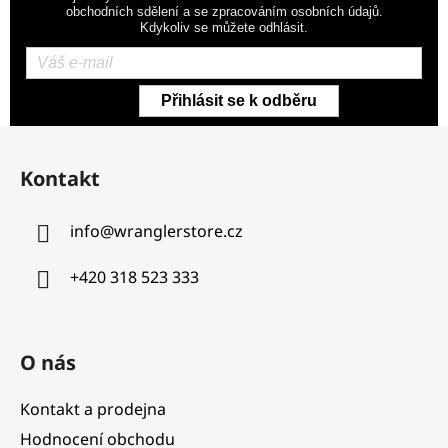
obchodních sdělení a se zpracováním osobních údajů.
Kdykoliv se můžete odhlásit.
Přihlásit se k odběru
Z
á
Kontakt
p
a
info
@
wranglerstore.cz
t
í
+420 318 523 333
O nás
Kontakt a prodejna
Hodnocení obchodu