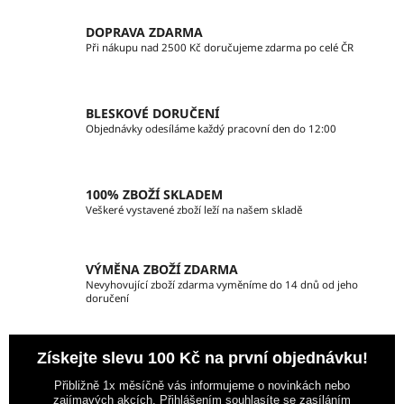
DOPRAVA ZDARMA
Při nákupu nad 2500 Kč doručujeme zdarma po celé ČR
BLESKOVÉ DORUČENÍ
Objednávky odesíláme každý pracovní den do 12:00
100% ZBOŽÍ SKLADEM
Veškeré vystavené zboží leží na našem skladě
VÝMĚNA ZBOŽÍ ZDARMA
Nevyhovující zboží zdarma vyměníme do 14 dnů od jeho
doručení
Získejte slevu 100 Kč na první objednávku!
Přibližně 1x měsíčně vás informujeme o novinkách nebo
zajímavých akcích. Přihlášením souhlasíte se zasíláním