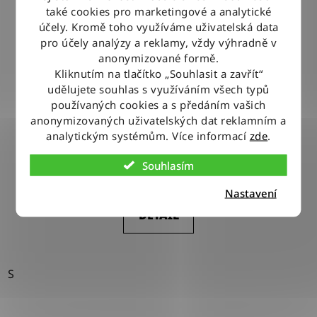
také cookies pro marketingové a analytické
účely. Kromě toho využíváme uživatelská data
pro účely analýzy a reklamy, vždy výhradně v
anonymizované formě.
Kliknutím na tlačítko „Souhlasit a zavřít“
udělujete souhlas s využíváním všech typů
používaných cookies a s předáním vašich
Šaty Wrangler SHIRT DRESS MID INDIGO
anonymizovaných uživatelských dat reklamním a
analytickým systémům. Více informací
zde
.
Souhlasím
1 290 Kč
Nastavení
DETAIL
S