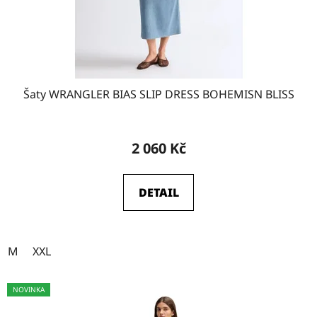
d
u
k
t
ů
Šaty WRANGLER BIAS SLIP DRESS BOHEMISN BLISS
2 060 Kč
DETAIL
M
XXL
NOVINKA