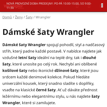
Přejít
Hledat
NÁKUP
NOVÁ PROVOZNÍ DOBA PRODEJNY: PO-PÁ 10:00-15:00, SO 9:00-
na
11:30
KOŠÍK
obsah
Domů
/
Ženy
/
Šaty
/
Wrangler
Dámské šaty Wrangler
Dámské šaty Wrangler
spojují pohodlí, styl a nadčasový
střih, který padne každé postavě. V nabídce najdete jak
vzdušné
letní šaty
ideální na teplé dny, tak i
dlouhé
šaty
, které unosíte po celý rok. Nechybí ani oblíbené
košilové šaty
nebo ikonické
džínové šaty
, které jsou
srdcem každé denimové kolekce. Pokud hledáte
univerzální kousek, který snadno sladíte s doplňky,
vsaďte na klasické
černé šaty
. Ať už dáváte přednost
ležérnímu nebo elegantnímu stylu, u nás najdete
šaty
Wrangler
, které si zamilujete.