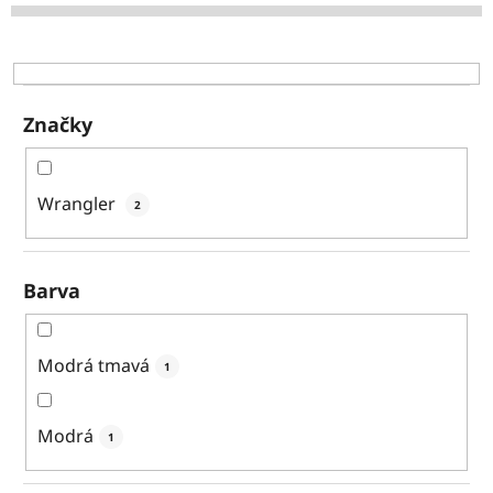
d
u
k
t
ů
Značky
Wrangler
2
Barva
Modrá tmavá
1
Modrá
1