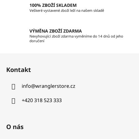
k
100% ZBOŽÍ SKLADEM
y
Veškeré vystavené zboží leží na našem skladě
v
ý
p
VÝMĚNA ZBOŽÍ ZDARMA
i
Nevyhovující zboží zdarma vyměníme do 14 dnů od jeho
doručení
s
u
Z
á
Kontakt
p
a
info
@
wranglerstore.cz
t
í
+420 318 523 333
O nás