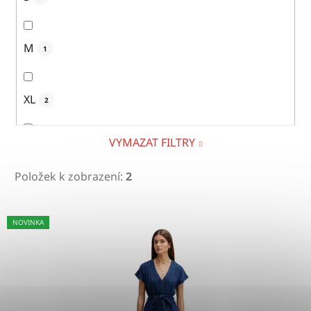
M
1
XL
2
VYMAZAT FILTRY
XXL
1
Položek k zobrazení:
2
V
NOVINKA
ý
p
i
s
p