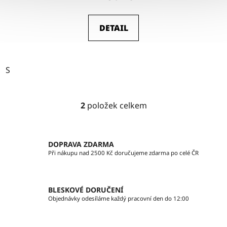
DETAIL
S
2
položek celkem
O
v
l
á
DOPRAVA ZDARMA
d
Při nákupu nad 2500 Kč doručujeme zdarma po celé ČR
a
c
í
BLESKOVÉ DORUČENÍ
p
Objednávky odesíláme každý pracovní den do 12:00
r
v