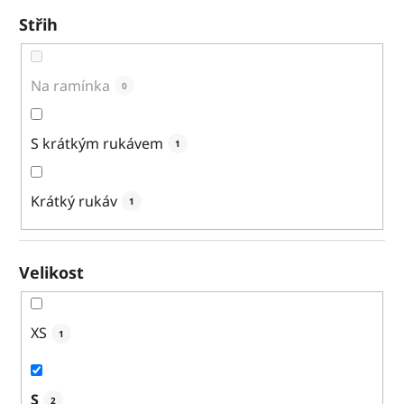
Střih
Na ramínka
0
S krátkým rukávem
1
Krátký rukáv
1
Velikost
XS
1
S
2