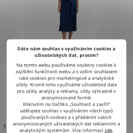
r
o
d
u
k
t
Dáte nám souhlas s využíváním cookies a
ů
uživatelských dat, prosím?
Šaty LEE BELTED MIDI DRESS SUNSET RIDE
Na tomto webu používáme soubory cookies k
zajištění funkčnosti webu a s vaším souhlasem
také cookies pro marketingové a analytické
2 690 Kč
účely. Kromě toho využíváme uživatelská data
pro účely analýzy a reklamy, vždy výhradně v
anonymizované formě.
DETAIL
Kliknutím na tlačítko „Souhlasit a zavřít“
udělujete souhlas s využíváním všech typů
používaných cookies a s předáním vašich
anonymizovaných uživatelských dat reklamním a
S
XL
analytickým systémům. Více informací
zde
.