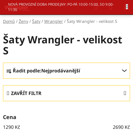
Přejít
Hledat
NÁKUP
NOVÁ PROVOZNÍ DOBA PRODEJNY: PO-PÁ 10:00-15:00, SO 9:00-
na
11:30
KOŠÍK
obsah
Domů
/
Ženy
/
Šaty
/
Wrangler
/
Šaty Wrangler - velikost S
Šaty Wrangler - velikost
S
Ř
Řadit podle:
Nejprodávanější
a
z
e
ZAVŘÍT FILTR
n
í
p
Cena
r
o
1290
Kč
2690
Kč