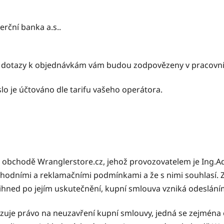
rční banka a.s..
, dotazy k objednávkám vám budou zodpovězeny v pracovní
slo je účtováno dle tarifu vašeho operátora.
 obchodě Wranglerstore.cz, jehož provozovatelem je Ing.
bchodními a reklamačními podmínkami a že s nimi souhlasí.
 ihned po jejím uskutečnění, kupní smlouva vzniká odeslání
azuje právo na neuzavření kupní smlouvy, jedná se zejména 