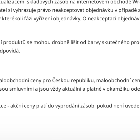
ktualizacemi skladových zásob na internetovém obchodě
Wra
tel si vyhrazuje právo neakceptovat objednávku v případě z
kterékoli fázi vyřízení objednávky. O neakceptaci objedná
ií produktů se mohou drobně lišit od barvy skutečného pro
odpovídá.
obchodní ceny pro Českou republiku, maloobchodní ceny 
jsou smluvními a jsou vždy aktuální a platné v okamžiku od
ce - akční ceny platí do vyprodání zásob, pokud není uvedeno