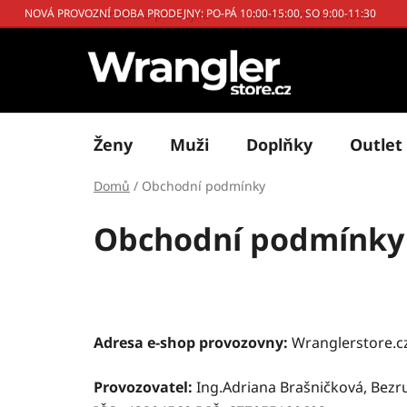
Přejít
Kontakt a prodejna
Hodnocení obchodu
NOVÁ PROVOZNÍ DOBA PRODEJNY: PO-PÁ 10:00-15:00, SO 9:00-11:30
na
obsah
Ženy
Muži
Doplňky
Outlet
Domů
/
Obchodní podmínky
Obchodní podmínky
Adresa e-shop provozovny:
Wranglerstore.cz
Provozovatel:
Ing.Adriana Brašničková, Bezr