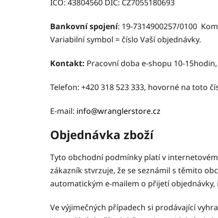
IČO: 43804560 DIČ: CZ7055180693
Bankovní spojení
: 19-7314900257/0100 Kome
Variabilní symbol = číslo Vaší objednávky.
Kontakt:
Pracovní doba e-shopu 10-15hodin
Telefon: +420 318 523 333, hovorné na toto čí
E-mail:
info@wranglerstore.cz
Objednávka zboží
Tyto obchodní podmínky platí v internetovém
zákazník stvrzuje, že se seznámil s těmito o
automatickým e-mailem o přijetí objednávky,
Ve výjimečných případech si prodávající vyhr