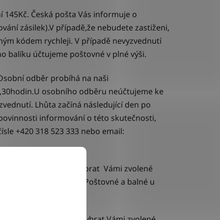
í 145Kč. Česká pošta Vás informuje o
ání zásilek).V případě,že nebudete zastiženi,
aným kódem rychleji. V případě nevyzvednutí
o balíku účtujeme poštovné v plné výši.
Osobní odběr probíhá na naši
11,30hodin.U osobního odběru neúčtujeme ke
vednutí. Lhůta začíná následující den po
povinnosti informování o této skutečnosti,
čísle +420 318 523 333 nebo email:
a výdejní místo -
lze vybrat Vámi zvolené
dnutí - více na ppl.cz. Poštovné a balné u
na výdejní místo
- lze vybrat Vámi zvolené