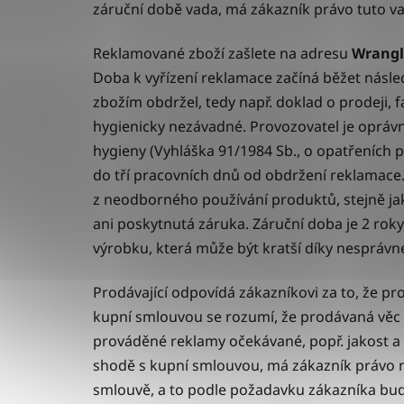
záruční době vada, má zákazník právo tuto v
Reklamované zboží zašlete na adresu
Wrangle
Doba k vyřízení reklamace začíná běžet následu
zbožím obdržel, tedy např. doklad o prodeji, 
hygienicky nezávadné. Provozovatel je opráv
hygieny (Vyhláška 91/1984 Sb., o opatřeních
do tří pracovních dnů od obdržení reklamace.
z neodborného používání produktů, stejně j
ani poskytnutá záruka. Záruční doba je 2 rok
výrobku, která může být kratší díky nesprávn
Prodávající odpovídá zákazníkovi za to, že p
kupní smlouvou se rozumí, že prodávaná věc 
prováděné reklamy očekávané, popř. jakost a u
shodě s kupní smlouvou, má zákazník právo na
smlouvě, a to podle požadavku zákazníka buď