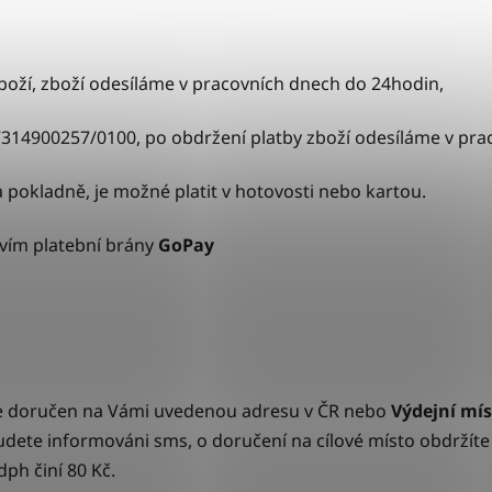
í zboží, zboží odesíláme v pracovních dnech do 24hodin,
7314900257/0100, po obdržení platby zboží odesíláme v pr
a pokladně, je možné platit v hotovosti nebo kartou.
tvím platební brány
GoPay
de doručen na Vámi uvedenou adresu v ČR nebo
Výdejní mís
udete informováni sms, o doručení na cílové místo obdržíte V
ph činí 80 Kč.