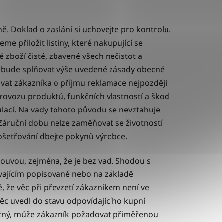
. Doklad o zaslání si uchovejte pro kontrolu.
e přiložit listiny, které nakupující se
 zboží čisté, zbavené všech nečistot a
nebude splňovat výše uvedené zásady obecné
vat zákazníka o příjmu reklamace nejpozději
provozu produktů, funkčních vlastností a škod
lací. Na vady tohoto původu se nevztahuje
 Záruční dobu nelze zaměňovat se životností
ošetřování dbejte pokynů výrobce.
louvou, zejména, že je bez vad. Shodou s
vajícím popisované nebo na základě
, že věc při převzetí zákazníkem není ve
ěc uvedl do stavu odpovídajícího kupní
ožný, může zákazník požadovat přiměřenou