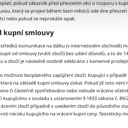
eplatí, pokud zákazník před převzetím věci o rozporu s ku
u, který se projeví během šesti měsíců ode dne převzetí věci
věci nebo pokud se neprokáže opak.
od kupní smlouvy
tředků komunikace na dálku (v internetovém obchodě) má k
pit od smlouvy (vrátit zboží) bez udání důvodů, a to do 14 
etu a zboží je následně osobně odebráno z kamenné prodejn
o možnost bezplatného zapůjčení zboží. Kupující v případě
, která na základě kupní smlouvy získal. Pokud již toto není
eno či částečně spotřebováno nebo nebude vráceno včetně ve
ůči kupujícímu v souladu s ustanovením § 1833 zákona č. 8
ácením zboží případně s uvedením zboží do původního sta
roti nároku kupujícího na vrácení kupní ceny. Teoreticky 