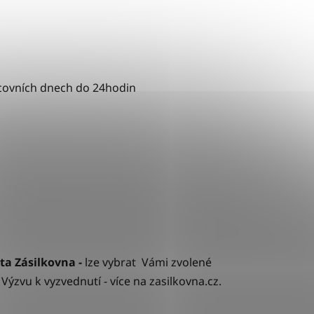
acovních dnech do 24hodin
ta Zásilkovna -
lze vybrat Vámi zvolené
ýzvu k vyzvednutí - více na zasilkovna.cz.