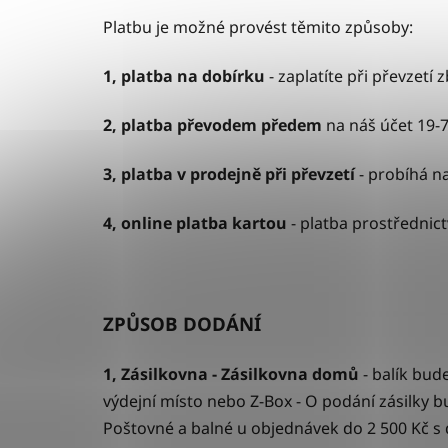
Platbu je možné provést těmito způsoby:
1, platba na dobírku
- zaplatíte při převzet
2, platba převodem předem
na náš účet 19-
3, platba v prodejně při převzetí
- probíhá n
4, online platba kartou
- platba prostřednic
ZPŮSOB DODÁNÍ
1, Zásilkovna - Zásilkovna domů
- balík bu
výdejní místo nebo Z-Box - O podání zásilky b
Poštovné a balné u objednávek do 2 500 Kč s d