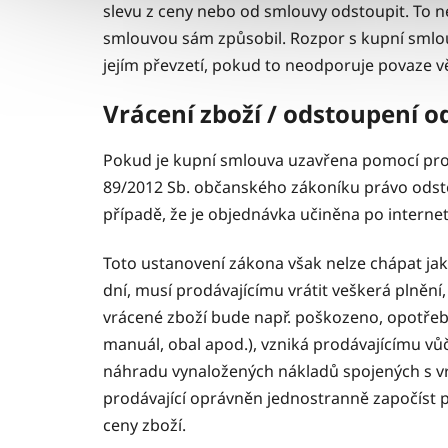
slevu z ceny nebo od smlouvy odstoupit. To n
smlouvou sám způsobil. Rozpor s kupní smlouvo
jejím převzetí, pokud to neodporuje povaze 
Vrácení zboží / odstoupení 
Pokud je kupní smlouva uzavřena pomocí pros
89/2012 Sb. občanského zákoníku právo odstou
případě, že je objednávka učiněna po intern
Toto ustanovení zákona však nelze chápat jak
dní, musí prodávajícímu vrátit veškerá plnění
vrácené zboží bude např. poškozeno, opotřeb
manuál, obal apod.), vzniká prodávajícímu v
náhradu vynaložených nákladů spojených s vr
prodávající oprávněn jednostranně započíst p
ceny zboží.