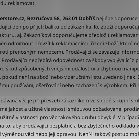
adu reklamovat.
rstore.cz, Bezručova 58, 263 01 Dobříš
nejlépe doporučeně
jící den po přijetí balíku od zákazníka. Ke zboží doporučujem
fakturu, aj. Zákazníkovi doporučujeme předložit reklamované
něn odmítnout převzít k reklamačnímu řízení zboží, které 
 proti přenosným nemocem). Prodávající se zavazuje informo
 Prodávající nepřebírá odpovědnost za škody vyplývající z 
ako škod způsobených vnějšími událostmi a chybnou manipu
y, pokud není na zboží nebo v záručním listu uvedeno jinak.
ému používání, ošetřování nebo zacházení s výrobkem. Při 
rodávaná věc je při převzetí zákazníkem ve shodě s kupní sm
má jakost a užitné vlastnosti smlouvou požadované, prodá
žitné vlastnosti pro věc takového druhu obvyklé. V případě
 to, aby prodávající bezplatně a bez zbytečného odkladu v
 výměnou věci nebo její opravou. Není-li takový postup m