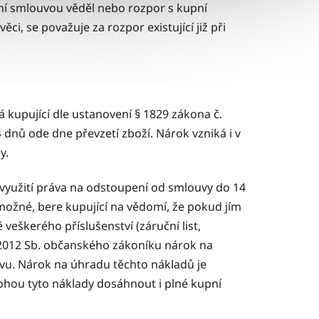
pní smlouvou věděl nebo rozpor s kupní
, se považuje za rozpor existující již při
upující dle ustanovení § 1829 zákona č.
dnů ode dne převzetí zboží. Nárok vzniká i v
y.
 využití práva na odstoupení od smlouvy do 14
 možné, bere kupující na vědomí, že pokud jím
škerého příslušenství (záruční list,
9/2012 Sb. občanského zákoníku nárok na
vu. Nárok na úhradu těchto nákladů je
mohou tyto náklady dosáhnout i plné kupní