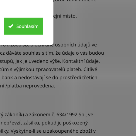
zvednutí - více na
a adresu a 89Kč na výdejní místo.
Souhlasím
101/2000 sb. o ochraně osobních údajů ve
cz
dáváte souhlas s tím, že údaje o vás budou
upů, jak je uvedeno výše. Kontaktní údaje,
ům s výjimkou zpracovatelů plateb. Citlivé
bank a nedostávají se do prostředí třetích
ení /platba neprovedena.
ký zákoník) a zákonem č. 634/1992 Sb., ve
 nepřevzít zásilku, pokud je poškozený
ilky. Vyskytne-li se u zakoupeného zboží v