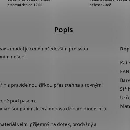
pracovní den do 12:00
našem skladě
Popis
ar -
model je ceněn především pro svou
Dop
ním nošení.
Kate
EAN
Bar
střih s pravidelnou šířkou přes stehna a rovnými
Stři
Urče
rozeně pod pasem.
Mate
emným šoupáním, která dodává džínám moderní a
materiál velmi příjemný na dotek, prodyšný a