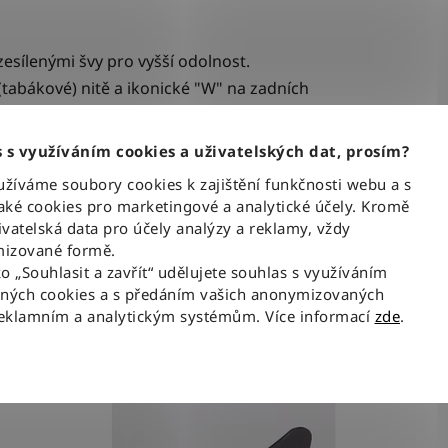
zesílenými švy pro vyšší odolnost.
(tabákové) nitě a ikonické "W" na zadních
hnědá kožená nášivka s logem značky na pravé
 s využíváním cookies a uživatelských dat, prosím?
íváme soubory cookies k zajištění funkčnosti webu a s
ké cookies pro marketingové a analytické účely. Kromě
vatelská data pro účely analýzy a reklamy, vždy
izované formě.
Související produkty
ko „Souhlasit a zavřít“ udělujete souhlas s využíváním
aných cookies a s předáním vašich anonymizovaných
reklamním a analytickým systémům. Více informací
zde
.
NOV