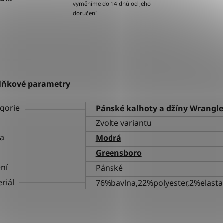
vyměníme do 14 dnů od jeho
doručení
lňkové parametry
gorie
Pánské kalhoty a džíny Wrangle
Zvolte variantu
va
Modrá
h
Greensboro
ní
Pánské
riál
76%bavlna,22%polyester,2%elast