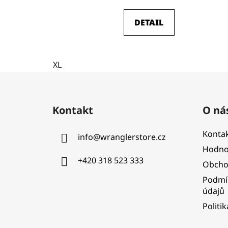
DETAIL
XL
Z
á
Kontakt
O ná
p
a
Kontak
info
@
wranglerstore.cz
t
Hodno
í
+420 318 523 333
Obcho
Podmí
údajů
Politi