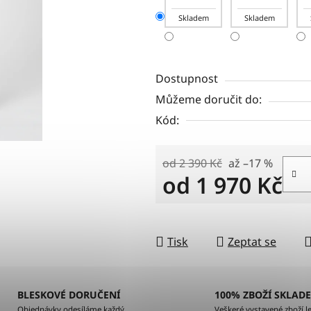
Skladem
Skladem
Dostupnost
Můžeme doručit do:
Kód:
od 2 390 Kč
až –17 %
od
1 970 Kč
Měrná cena:
Tisk
Zeptat se
BLESKOVÉ DORUČENÍ
100% ZBOŽÍ SKLAD
Objednávky odesíláme každý
Veškeré vystavené zboží le