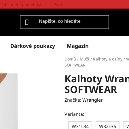
Obchodní podmínky
Podmínky ochrany osobních údajů
Dárkové poukazy
Magazín
Domů
/
Muži
/
Kalhoty a džíny
/
W
SOFTWEAR
Kalhoty Wra
SOFTWEAR
Značka:
Wrangler
Varianta:
W31L34
W32L36