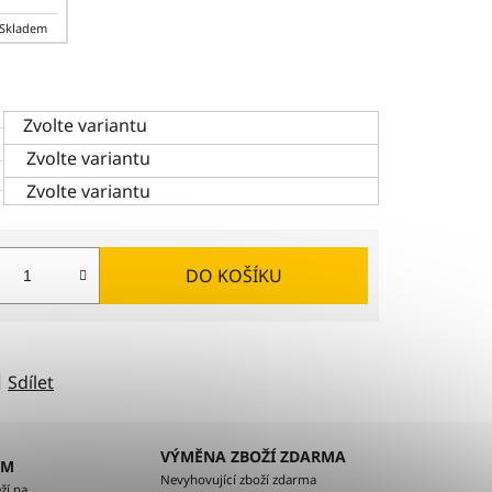
Skladem
Zvolte variantu
Zvolte variantu
Zvolte variantu
DO KOŠÍKU
Sdílet
VÝMĚNA ZBOŽÍ ZDARMA
EM
Nevyhovující zboží zdarma
ží na