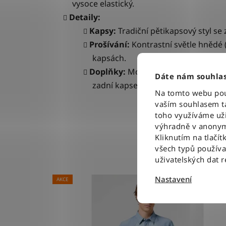
vysoce elastický.
Detaily:
Kapsy:
Tradiční pětikapsový styl se 
Prošívání:
Kontrastní světle hnědé 
kapsách.
Doplňky:
Mosazné nýty, knoflík a 
Dáte nám souhlas
zadní kapse.
Na tomto webu použ
vaším souhlasem ta
toho využíváme uži
výhradně v anonym
Kliknutím na tlačít
všech typů použív
uživatelských dat 
Nastavení
AKCE