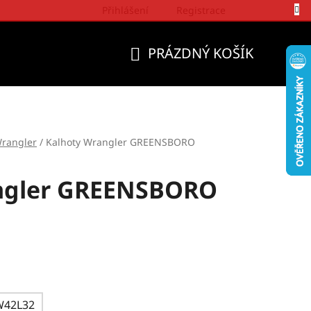
Přihlášení
Registrace
Politika a přístup firmy Wrangler
PRÁZDNÝ KOŠÍK
NÁKUPNÍ
KOŠÍK
rangler
/
Kalhoty Wrangler GREENSBORO
ngler GREENSBORO
W42L32