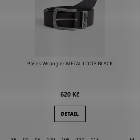
Pásek Wrangler METAL LOOP BLACK
Průměrné
hodnocení
620 Kč
produktu
je
DETAIL
4,5
z
5
85
90
95
100
105
110
115
M