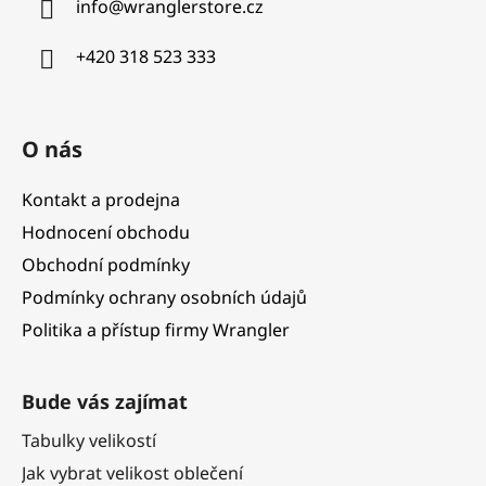
info
@
wranglerstore.cz
t
í
+420 318 523 333
O nás
Kontakt a prodejna
Hodnocení obchodu
Obchodní podmínky
Podmínky ochrany osobních údajů
Politika a přístup firmy Wrangler
Bude vás zajímat
Tabulky velikostí
Jak vybrat velikost oblečení