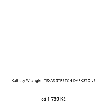
Kalhoty Wrangler TEXAS STRETCH DARKSTONE
Průměrné
hodnocení
1 730 Kč
od
produktu