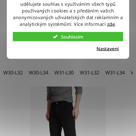
udělujete souhlas s využíváním všech typů
Kalhoty Wrangler TEXAS STONEWASH
používaných cookies a s předáním vašich
Průměrné
anonymizovaných uživatelských dat reklamním a
analytickým systémům. Více informací
zde
.
hodnocení
1 730 Kč
od
produktu
Souhlasím
je
DETAIL
Nastavení
5,0
z
5
W30-L32
W30-L34
W31-L30
W31-L32
W31-L34
W
hvězdiček.