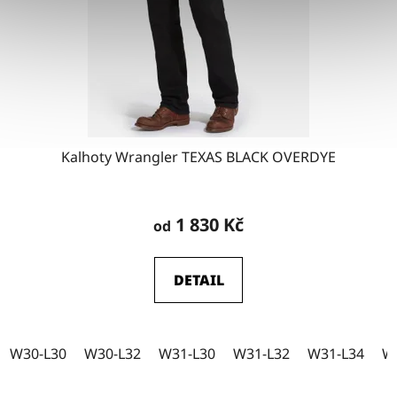
Kalhoty Wrangler TEXAS BLACK OVERDYE
Průměrné
hodnocení
1 830 Kč
od
produktu
je
DETAIL
5,0
z
5
W30-L30
W30-L32
W31-L30
W31-L32
W31-L34
W
hvězdiček.