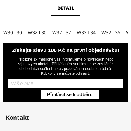
je
DETAIL
5,0
z
5
W30-L30
W32-L30
W32-L32
W32-L34
W32-L36
W
hvězdiček.
Získejte slevu 100 Kč na první objednávku!
Přibližně 1x měsíčně vás informujeme o novinkách nebo
zajímavých akcích. Přihlášením souhlasíte se zasíláním
obchodních sdělení a se zpracováním osobních údajů.
Kdykoliv se můžete odhlásit.
Přihlásit se k odběru
Z
á
Kontakt
p
a