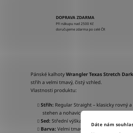
DOPRAVA ZDARMA
Při nákupu nad 2500 Kč
doručujeme zdarma po celé ČR
Pánské kalhoty
Wrangler Texas Stretch Dar
střih a velmi tmavý, čistý vzhled.
Vlastnosti produktu:
Střih:
Regular Straight – klasicky rovný a
stehen a nohavice vedou rovně až k bot
Sed:
Střední výška sedu, která zajišťuje 
Dáte nám souhlas
Barva:
Velmi tmavě modrá, sytá barva (