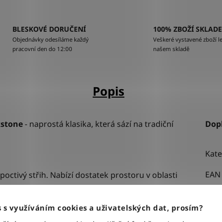
BLESKOVÉ DORUČENÍ
100% ZBOŽÍ SKLAD
Objednávky odesíláme každý
Veškeré vystavené zboží le
pracovní den do 12:00
našem skladě
Popis
kstone
- naprostá klasika, která sází na tradiční
Dop
Kate
EAN
 poctivý střih. Nabízí dostatek prostoru v oblasti
ám.
Bar
stabilní a velmi pohodlné usazení přímo v pase.
Stři
 s využíváním cookies a uživatelských dat, prosím?
indigo) s minimálním nebo žádným sepráním.
Urče