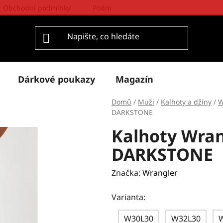
Obchodní podmínky
Podmínky ochrany osobních údajů
Dárkové poukazy
Magazín
Domů
/
Muži
/
Kalhoty a džíny
/
W
DARKSTONE
Kalhoty Wra
DARKSTONE
Značka:
Wrangler
Varianta:
W30L30
W32L30