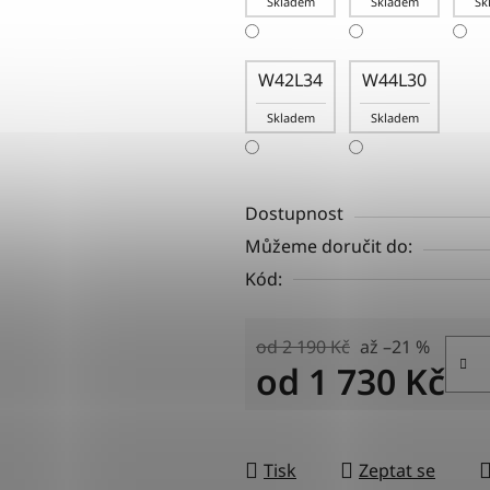
Skladem
Skladem
Sk
W42L34
W44L30
Skladem
Skladem
Dostupnost
Můžeme doručit do:
Kód:
od 2 190 Kč
až –21 %
od
1 730 Kč
Měrná cena:
Tisk
Zeptat se