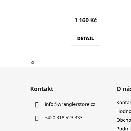
1 160 Kč
DETAIL
XL
Z
á
Kontakt
O ná
p
a
Kontak
info
@
wranglerstore.cz
t
Hodno
í
+420 318 523 333
Obcho
Podmí