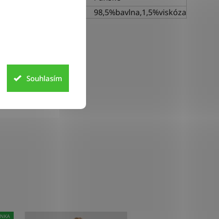
riál
98,5%bavlna,1,5%viskóza
Souhlasím
INKA