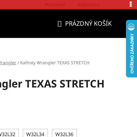
Přihlášení
Registrace
Politika a přístup firmy Wrangler
PRÁZDNÝ KOŠÍK
NÁKUPNÍ
KOŠÍK
rangler
/
Kalhoty Wrangler TEXAS STRETCH
ngler TEXAS STRETCH
W32L32
W32L34
W32L36