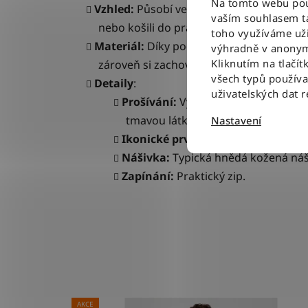
Na tomto webu použ
Vzhled:
Působí velmi čistě a formálně, dí
vaším souhlasem ta
nebo košili do práce.
toho využíváme uži
Materiál:
Díky podílu elastanu jsou džín
výhradně v anonym
Kliknutím na tlačít
zároveň si zachovává charakter a pevno
všech typů použív
Detaily
:
uživatelských dat 
Prošívání:
Výrazné tabákově hnědé 
tmavou látkou.
Nastavení
Ikonické prvky:
Zadní kapsy s proš
Nášivka:
Typická hnědá kožená náš
Zapínání:
Praktický zip.
AKCE