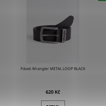
Pásek Wrangler METAL LOOP BLACK
Průměrné
hodnocení
620 Kč
produktu
je