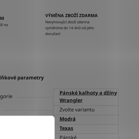
VÝMĚNA ZBOŽÍ ZDARMA
EM
Nevyhovující zboží zdarma
ží na
vyměníme do 14 dnů od jeho
doručení
lňkové parametry
Pánské kalhoty a džíny
gorie
Wrangler
Zvolte variantu
va
Modrá
h
Texas
ní
Pánské