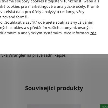
íváme soubory cookies k zajištění funkčnosti webu a s
ky čemuž jsou tyto džíny skvělou volbou i k saku
Mate
ké cookies pro marketingové a analytické účely. Kromě
vatelská data pro účely analýzy a reklamy, vždy
y mírně pružné. Materiál neomezuje v pohybu, ale
izované formě.
ko „Souhlasit a zavřít“ udělujete souhlas s využíváním
st pravého denimu.
aných cookies a s předáním vašich anonymizovaných
reklamním a analytickým systémům. Více informací
zde
.
nebo oranžové prošívání, které kontrastuje s
íváním ve tvaru „W“, mosazné nýty a knoflík.
ivka Wrangler na pravé zadní kapse.
Související produkty
NOV