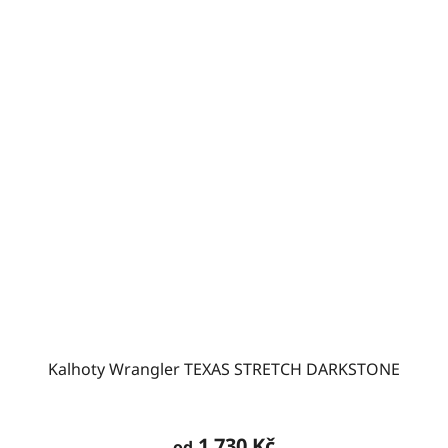
Kalhoty Wrangler TEXAS STRETCH DARKSTONE
Průměrné
hodnocení
1 730 Kč
od