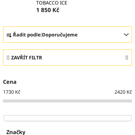
TOBACCO ICE
1 850 Kč
Ř
Řadit podle:
Doporučujeme
a
z
e
ZAVŘÍT FILTR
n
í
p
Cena
r
o
1730
Kč
2420
Kč
d
u
k
t
ů
Značky