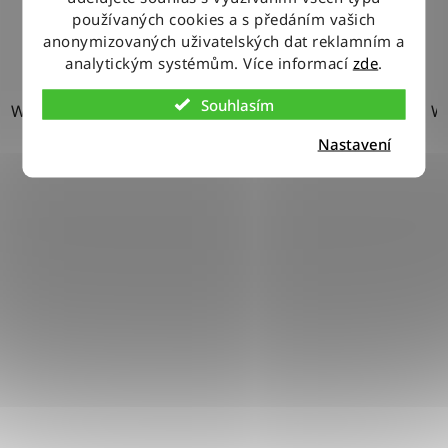
W40-L34
5
používaných cookies a s předáním vašich
DETAIL
anonymizovaných uživatelských dat reklamním a
analytickým systémům. Více informací
zde
.
W40-L36
4
Souhlasím
W32-L30
W32-L32
W32-L34
W34-L34
W38-L34
W
Nastavení
W42-L30
5
W42-L32
4
W42-L34
4
W42-L36
4