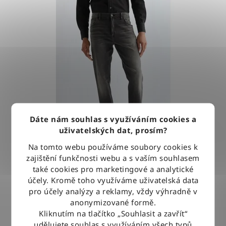
W38-L30
4
W38-L32
4
W38-L34
5
Dáte nám souhlas s využíváním cookies a
W38-L36
5
uživatelských dat, prosím?
Na tomto webu používáme soubory cookies k
zajištění funkčnosti webu a s vaším souhlasem
W40-L30
5
také cookies pro marketingové a analytické
Kalhoty Wrangler TEXAS RAVEN ASH
účely. Kromě toho využíváme uživatelská data
pro účely analýzy a reklamy, vždy výhradně v
W40-L32
4
anonymizované formě.
2 420 Kč
Kliknutím na tlačítko „Souhlasit a zavřít“
udělujete souhlas s využíváním všech typů