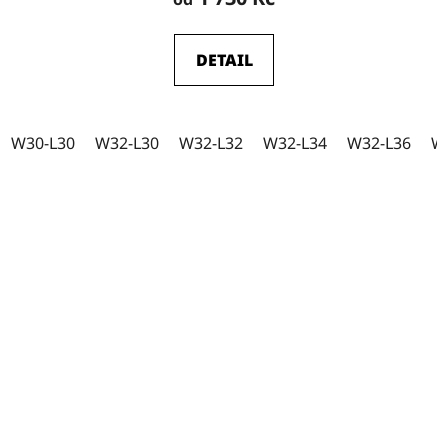
produktu
je
DETAIL
5,0
z
5
W30-L30
W32-L30
W32-L32
W32-L34
W32-L36
W
hvězdiček.