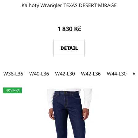
Kalhoty Wrangler TEXAS DESERT MIRAGE
W33-L30
4
1 830 Kč
W33-L32
2
DETAIL
W33-L34
3
W38-L36
W40-L36
W42-L30
W42-L36
W44-L30
W
W33-L36
3
NOVINKA
W34-L30
4
W34-L32
4