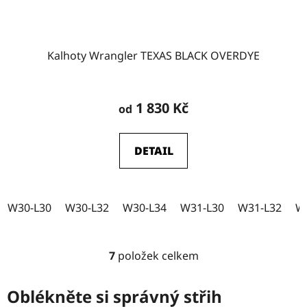
Kalhoty Wrangler TEXAS BLACK OVERDYE
Průměrné
hodnocení
1 830 Kč
od
produktu
je
DETAIL
5,0
z
5
W30-L30
W30-L32
W30-L34
W31-L30
W31-L32
W
hvězdiček.
7
položek celkem
O
v
l
Oblékněte si správný střih