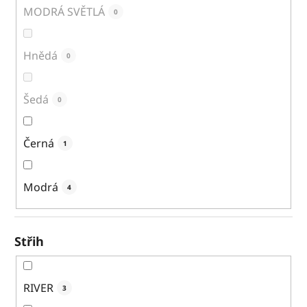
MODRÁ SVĚTLÁ
0
Hnědá
0
Šedá
0
Černá
1
Modrá
4
Střih
RIVER
3