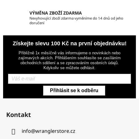
VÝMĚNA ZBOŽÍ ZDARMA
Nevyhovující zboží zdarma vyměníme do 14 dnů od jeho
doručení
Získejte slevu 100 Kč na první objednávku!
Přibližně 1x měsíčně vás informujeme o novinkách nebo
zajímavých akcích. Přihlášením souhlasíte se zasíláním
obchodních sdělení a se zpracováním osobních údajů.
Kdykoliv se můžete odhlásit.
Přihlásit se k odběru
Z
á
Kontakt
p
a
info
@
wranglerstore.cz
t