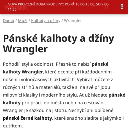
Přejít
Hledat
NÁKUP
NOVÁ PROVOZNÍ DOBA PRODEJNY: PO-PÁ 10:00-15:00, SO 9:00-
na
11:30
KOŠÍK
obsah
Domů
/
Muži
/
Kalhoty a džíny
/
Wrangler
Pánské kalhoty a džíny
Wrangler
Pohodlí, styl a odolnost. Přesně to nabízí
pánské
kalhoty Wrangler
, které oceníte při každodenním
nošení i volnočasových aktivitách. Vybírat můžete z
různých střihů a materiálů, takže si na své přijdou
milovníci klasiky i moderního stylu. Ať už hledáte
pánské
kalhoty
pro práci, do města nebo na cestování,
Wrangler je sázkou na jistotu. Nechybí ani oblíbené
pánské
černé kalhoty
, které snadno sladíte s jakýmkoli
outfitem.