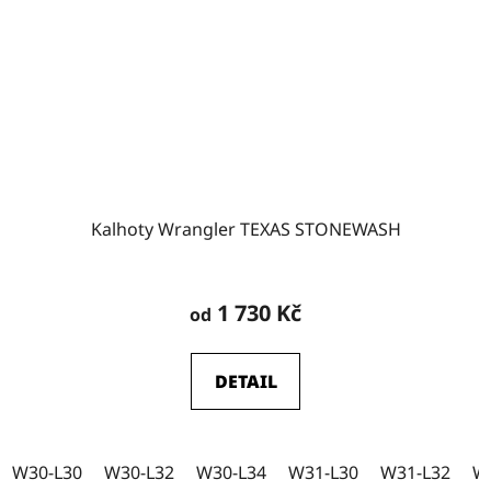
Kalhoty Wrangler TEXAS STONEWASH
Průměrné
hodnocení
1 730 Kč
od
produktu
je
DETAIL
5,0
z
5
W30-L30
W30-L32
W30-L34
W31-L30
W31-L32
W
hvězdiček.