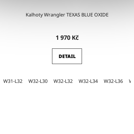
W44-L30
4
Kalhoty Wrangler TEXAS BLUE OXIDE
W44-L32
2
1 970 Kč
W44-L34
2
DETAIL
W44-L36
4
W31-L32
W32-L30
W32-L32
W32-L34
W32-L36
W
W46-L34
0
W35-L34
0