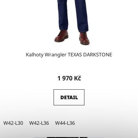
W34-L34
5
W34-L36
3
W36-L30
4
Kalhoty Wrangler TEXAS DARKSTONE
W36-L32
4
1 970 Kč
DETAIL
W36-L34
4
W36-L36
4
W42-L30
W42-L36
W44-L36