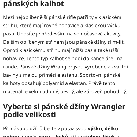
á
pánských kalhot
d
a
Mezi nejoblíbenější pánské rifle patří ty v klasickém
c
střihu, které mají rovné nohavice a klasickou výšku
í
p
pasu. Unosíte je především na volnočasové aktivity.
r
Dalším oblíbeným střihem jsou pánské džíny slim-fit.
v
Oproti klasickému střihu mají nižší pas a také užší
k
nohavice. Tento typ kalhot se hodí do kanceláře i na
y
v
rande. Pánské džíny Wrangler jsou vyrobené z kvalitní
ý
bavlny s malou příměsí elastanu. Sportovní pánské
p
kalhoty obsahují polyamid a elastan. Právě tento
i
materiál je velmi odolný, pevný, ale zároveň pohodlný.
s
u
Vyberte si pánské džíny Wrangler
podle velikosti
Při nákupu džínů berte v potaz svou
výšku
,
délku
nohou
, poměr
pasu
a
boků
, šířku
stehen
,
lýtek
a