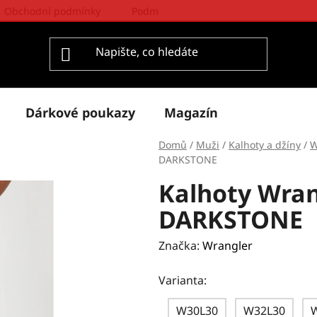
Obchodní podmínky
Podmínky ochrany osobních údajů
Dárkové poukazy
Magazín
Domů
/
Muži
/
Kalhoty a džíny
/
W
DARKSTONE
Kalhoty Wra
DARKSTONE
Značka:
Wrangler
Varianta:
W30L30
W32L30