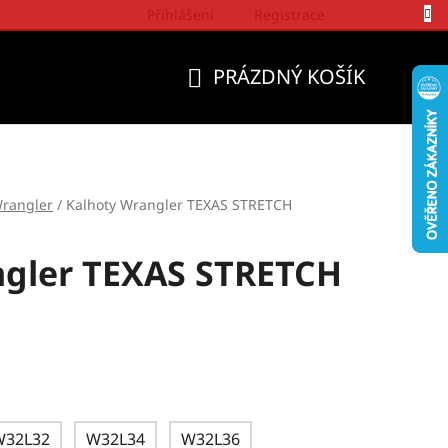
Přihlášení
Registrace
Politika a přístup firmy Wrangler
PRÁZDNÝ KOŠÍK
NÁKUPNÍ
KOŠÍK
rangler
/
Kalhoty Wrangler TEXAS STRETCH
ngler TEXAS STRETCH
W32L32
W32L34
W32L36