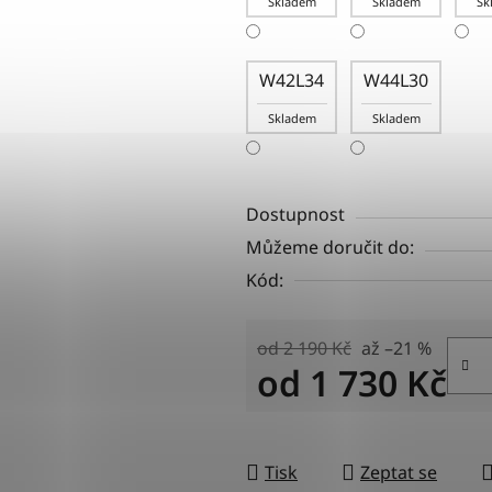
Skladem
Skladem
Sk
W42L34
W44L30
Skladem
Skladem
Dostupnost
Můžeme doručit do:
Kód:
od 2 190 Kč
až –21 %
od
1 730 Kč
Měrná cena:
Tisk
Zeptat se