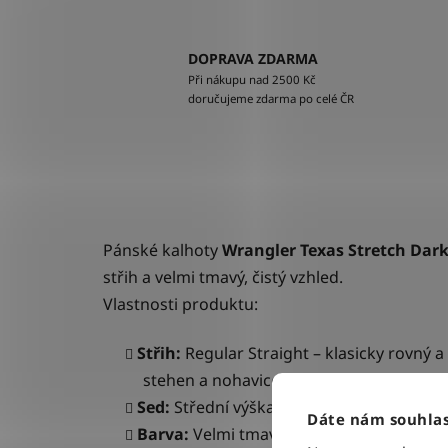
DOPRAVA ZDARMA
Při nákupu nad 2500 Kč
doručujeme zdarma po celé ČR
Pánské kalhoty
Wrangler Texas Stretch Dar
střih a velmi tmavý, čistý vzhled.
Vlastnosti produktu:
Střih:
Regular Straight – klasicky rovný a
stehen a nohavice vedou rovně až k bot
Sed:
Střední výška sedu, která zajišťuje 
Dáte nám souhlas
Barva:
Velmi tmavě modrá, sytá barva (