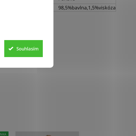
riál
98,5%bavlna,1,5%viskóza
Souhlasím
INKA