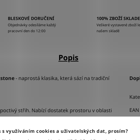
BLESKOVÉ DORUČENÍ
100% ZBOŽÍ SKLAD
Objednávky odesíláme každý
Veškeré vystavené zboží le
pracovní den do 12:00
našem skladě
Popis
kstone
- naprostá klasika, která sází na tradiční
Dop
Kate
EAN
 poctivý střih. Nabízí dostatek prostoru v oblasti
ám.
Bar
stabilní a velmi pohodlné usazení přímo v pase.
Stři
 s využíváním cookies a uživatelských dat, prosím?
indigo) s minimálním nebo žádným sepráním.
Urče