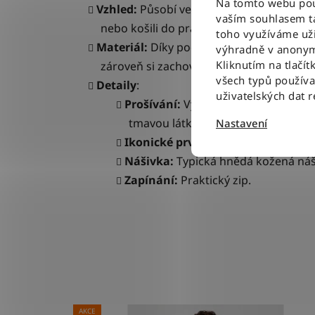
Na tomto webu použ
Vzhled:
Působí velmi čistě a formálně, dí
vaším souhlasem ta
nebo košili do práce.
toho využíváme uži
Materiál:
Díky podílu elastanu jsou džín
výhradně v anonym
Kliknutím na tlačít
zároveň si zachovává charakter a pevno
všech typů použív
Detaily
:
uživatelských dat 
Prošívání:
Výrazné tabákově hnědé 
tmavou látkou.
Nastavení
Ikonické prvky:
Zadní kapsy s proš
Nášivka:
Typická hnědá kožená náš
Zapínání:
Praktický zip.
AKCE