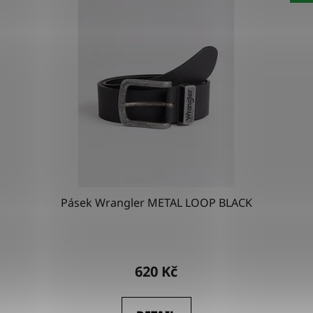
Pásek Wrangler METAL LOOP BLACK
Průměrné
hodnocení
620 Kč
produktu
je