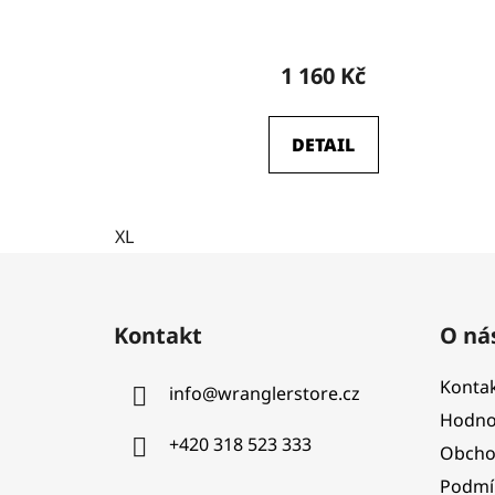
1 160 Kč
DETAIL
XL
Z
á
Kontakt
O ná
p
a
Kontak
info
@
wranglerstore.cz
t
Hodno
í
+420 318 523 333
Obcho
Podmí