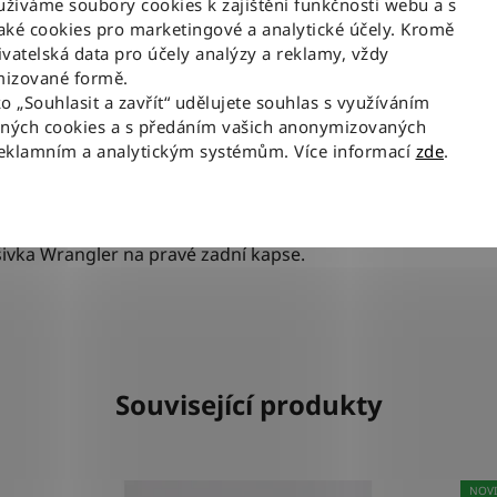
íváme soubory cookies k zajištění funkčnosti webu a s
ky čemuž jsou tyto džíny skvělou volbou i k saku
Mate
ké cookies pro marketingové a analytické účely. Kromě
vatelská data pro účely analýzy a reklamy, vždy
y mírně pružné. Materiál neomezuje v pohybu, ale
izované formě.
ko „Souhlasit a zavřít“ udělujete souhlas s využíváním
st pravého denimu.
aných cookies a s předáním vašich anonymizovaných
reklamním a analytickým systémům. Více informací
zde
.
nebo oranžové prošívání, které kontrastuje s
íváním ve tvaru „W“, mosazné nýty a knoflík.
ivka Wrangler na pravé zadní kapse.
Související produkty
NOV