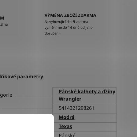
VÝMĚNA ZBOŽÍ ZDARMA
EM
Nevyhovující zboží zdarma
ží na
vyměníme do 14 dnů od jeho
doručení
lňkové parametry
Pánské kalhoty a džíny
gorie
Wrangler
5414321298261
va
Modrá
h
Texas
ní
Pánské