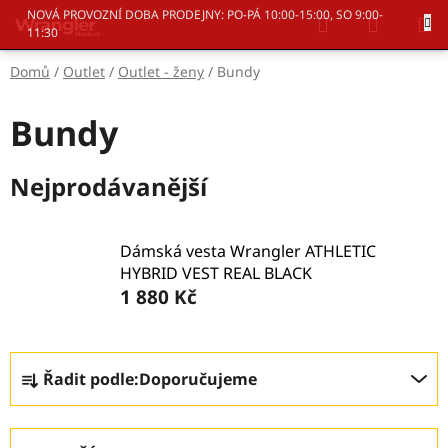
Přejít
Hledat
NÁKUP
NOVÁ PROVOZNÍ DOBA PRODEJNY: PO-PÁ 10:00-15:00, SO 9:00-
na
11:30
KOŠÍK
obsah
Domů
/
Outlet
/
Outlet - ženy
/
Bundy
Bundy
Nejprodávanější
Dámská vesta Wrangler ATHLETIC
HYBRID VEST REAL BLACK
1 880 Kč
Ř
Řadit podle:
Doporučujeme
a
z
e