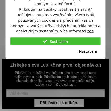
p
Objednávky odesíláme každý pracovní den do 12:00
anonymizované formě.
r
Kliknutím na tlačítko „Souhlasit a zavřít“
v
udělujete souhlas s využíváním všech typů
k
používaných cookies a s předáním vašich
100% ZBOŽÍ SKLADEM
y
Veškeré vystavené zboží leží na našem skladě
anonymizovaných uživatelských dat reklamním a
v
analytickým systémům. Více informací
zde
.
ý
p
VÝMĚNA ZBOŽÍ ZDARMA
Souhlasím
i
Nevyhovující zboží zdarma vyměníme do 14 dnů od jeho
doručení
Nastavení
s
u
Získejte slevu 100 Kč na první objednávku!
Přibližně 1x měsíčně vás informujeme o novinkách nebo
zajímavých akcích. Přihlášením souhlasíte se zasíláním
obchodních sdělení a se zpracováním osobních údajů.
Kdykoliv se můžete odhlásit.
Přihlásit se k odběru