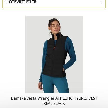
OTEVŘÍT FILTR
n
í
V
p
ý
r
p
o
i
d
s
u
p
k
r
t
o
ů
d
u
k
t
ů
Dámská vesta Wrangler ATHLETIC HYBRID VEST
REAL BLACK