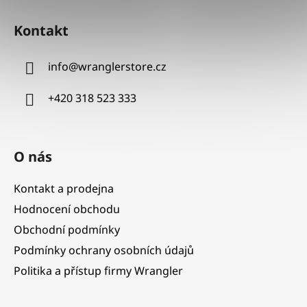
Z
á
Kontakt
p
a
info
@
wranglerstore.cz
t
í
+420 318 523 333
O nás
Kontakt a prodejna
Hodnocení obchodu
Obchodní podmínky
Podmínky ochrany osobních údajů
Politika a přístup firmy Wrangler