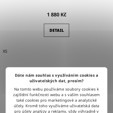
1 880 Kč
DETAIL
XS
1
položek celkem
O
Dáte nám souhlas s využíváním cookies a
v
uživatelských dat, prosím?
l
á
DOPRAVA ZDARMA
Na tomto webu používáme soubory cookies k
d
Při nákupu nad 2500 Kč doručujeme zdarma po celé ČR
zajištění funkčnosti webu a s vaším souhlasem
a
také cookies pro marketingové a analytické
c
účely. Kromě toho využíváme uživatelská data
í
pro účely analýzy a reklamy, vždy výhradně v
BLESKOVÉ DORUČENÍ