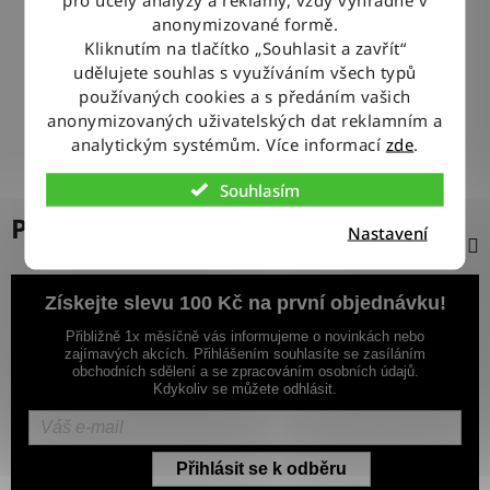
100% ZBOŽÍ SKLADEM
anonymizované formě.
Veškeré vystavené zboží leží na našem skladě
Kliknutím na tlačítko „Souhlasit a zavřít“
udělujete souhlas s využíváním všech typů
používaných cookies a s předáním vašich
VÝMĚNA ZBOŽÍ ZDARMA
anonymizovaných uživatelských dat reklamním a
Nevyhovující zboží zdarma vyměníme do 14 dnů od jeho
doručení
analytickým systémům. Více informací
zde
.
Souhlasím
Popis
Nastavení
Získejte slevu 100 Kč na první objednávku!
Přibližně 1x měsíčně vás informujeme o novinkách nebo
zajímavých akcích. Přihlášením souhlasíte se zasíláním
obchodních sdělení a se zpracováním osobních údajů.
Kdykoliv se můžete odhlásit.
Přihlásit se k odběru