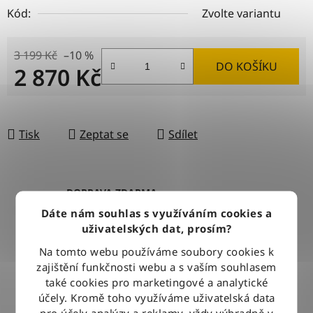
Kód:
Zvolte variantu
3 199 Kč
–10 %
DO KOŠÍKU
2 870 Kč
Měrná cena:
Tisk
Zeptat se
Sdílet
DOPRAVA ZDARMA
Při nákupu nad 2500 Kč doručujeme zdarma po celé ČR
Dáte nám souhlas s využíváním cookies a
uživatelských dat, prosím?
Na tomto webu používáme soubory cookies k
BLESKOVÉ DORUČENÍ
zajištění funkčnosti webu a s vaším souhlasem
Objednávky odesíláme každý pracovní den do 12:00
také cookies pro marketingové a analytické
účely. Kromě toho využíváme uživatelská data
pro účely analýzy a reklamy, vždy výhradně v