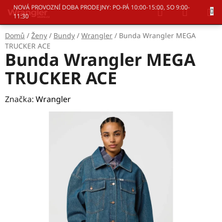
Přejít
Hledat
NÁKUP
NOVÁ PROVOZNÍ DOBA PRODEJNY: PO-PÁ 10:00-15:00, SO 9:00-
na
11:30
KOŠÍK
obsah
Domů
/
Ženy
/
Bundy
/
Wrangler
/
Bunda Wrangler MEGA
TRUCKER ACE
Bunda Wrangler MEGA
TRUCKER ACE
Značka:
Wrangler