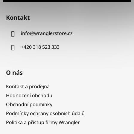
Z
á
Kontakt
p
a
info
@
wranglerstore.cz
t
í
+420 318 523 333
O nás
Kontakt a prodejna
Hodnocení obchodu
Obchodní podmínky
Podmínky ochrany osobních údajů
Politika a přístup firmy Wrangler