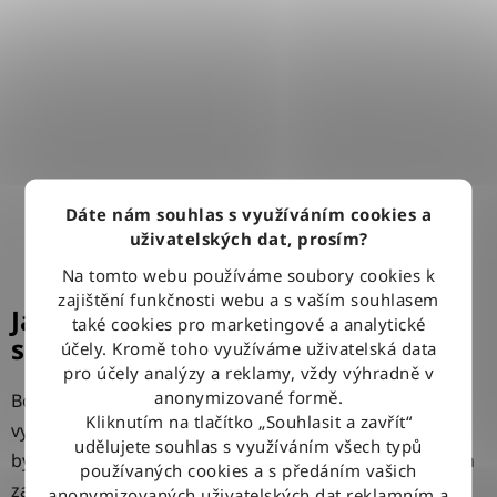
Dáte nám souhlas s využíváním cookies a
uživatelských dat, prosím?
Na tomto webu používáme soubory cookies k
zajištění funkčnosti webu a s vaším souhlasem
Jak nosit bootcut džíny: Zamilujte
také cookies pro marketingové a analytické
se do trendů roku 2025
účely. Kromě toho využíváme uživatelská data
pro účely analýzy a reklamy, vždy výhradně v
anonymizované formě.
Bootcut džíny jsou oblíbeným typem kalhot, který se
Kliknutím na tlačítko „Souhlasit a zavřít“
vyznačuje mírným rozšířením od kolen dolů. Tento styl
udělujete souhlas s využíváním všech typů
byl populární zejména v 70. letech a v posledních letech
používaných cookies a s předáním vašich
zažívá velký návrat. Zvonáče, jak je ...
anonymizovaných uživatelských dat reklamním a