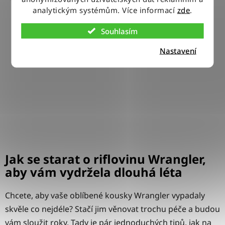
analytickým systémům. Více informací
zde
.
Souhlasím
Nastavení
Jak se starat o riflovinu Wrangler,
aby vám vydržela dlouhá léta
Chcete, aby vaše oblíbené kousky Wrangler vypadaly
skvěle co nejdéle? Stačí jim věnovat trochu péče a budou
vám sloužit roky. Tady je pár jednoduchých tipů, jak na