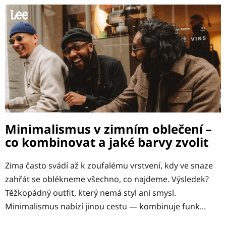
V
ý
p
i
s
č
l
á
n
k
Minimalismus v zimním oblečení –
ů
co kombinovat a jaké barvy zvolit
Zima často svádí až k zoufalému vrstvení, kdy ve snaze
zahřát se oblékneme všechno, co najdeme. Výsledek?
Těžkopádný outfit, který nemá styl ani smysl.
Minimalismus nabízí jinou cestu — kombinuje funk...