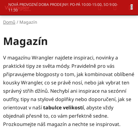
Přejít
Hledat
NÁKUP
NOVÁ PROVOZNÍ DOBA PRODEJNY: PO-PÁ 10:00-15:00, SO 9:00-
na
11:30
KOŠÍK
obsah
Domů
/
Magazín
Magazín
V magazínu Wrangler najdete inspiraci, novinky a
praktické tipy ze světa módy. Pravidelně pro vás
připravujeme blogposty o tom, jak kombinovat oblíbené
kousky Wrangler, co se právě nosí, nebo jak vybrat ten
správný střih džínů. Nechybí ani inspirace na sezónní
outfity, tipy na stylové doplňky nebo doporučení, jak se
orientovat v naší
tabulce velikostí
, abyste vždy
objednali přesně to, co vám perfektně sedne.
Prozkoumejte náš magazín a nechte se inspirovat.