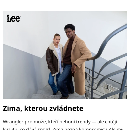
Zima, kterou zvládnete
Wrangler pro muže, kteří nehoní trendy — ale chtějí
kvalitu, co dává smysl. Zima nezná kompromisy. Ale my