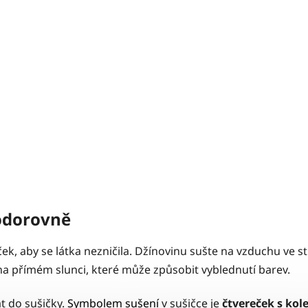
vodorovně
ek, aby se látka nezničila. Džínovinu sušte na vzduchu ve st
 na přímém slunci, které může způsobit vyblednutí barev.
át do sušičky.
Symbolem sušení
v sušičce je
čtvereček s ko