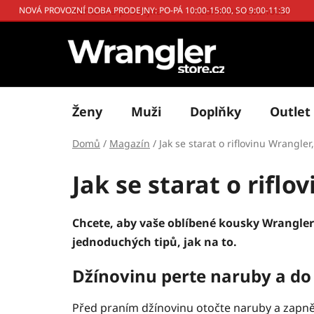
Přejít
Kontakt a prodejna
Hodnocení obchodu
NOVÁ PROVOZNÍ DOBA PRODEJNY: PO-PÁ 10:00-15:00, SO 9:00-11:30
na
obsah
Ženy
Muži
Doplňky
Outlet
Domů
/
Magazín
/
Jak se starat o riflovinu Wrangle
Jak se starat o rifl
Chcete, aby vaše oblíbené kousky Wrangler 
jednoduchých tipů, jak na to.
Džínovinu perte naruby a do 
Před praním džínovinu otočte naruby a zapněte