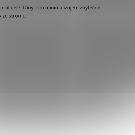
 prát celé džíny. Tím minimalizujete zbytečné
ly ze stromu.