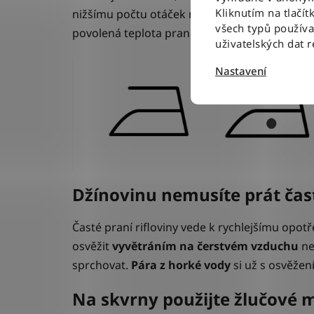
Kliknutím na tlačít
nižšímu počtu otáček nebo jemnému máchán
všech typů použív
povolená teplota praní nebo žehlení.
uživatelských dat 
Nastavení
Džínovinu nemusíte prát často
Časté praní rifloviny vede k rychlejšímu opotře
osvěžit
vyvětráním
na
čerstvém
vzduchu
ne
sprchovat.
Pára z horké vody
si už s osvěžen
Na skvrny použijte žlučové 