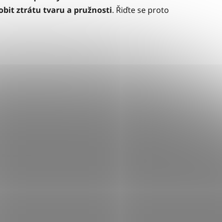
it ztrátu tvaru a pružnosti
. Řiďte se proto