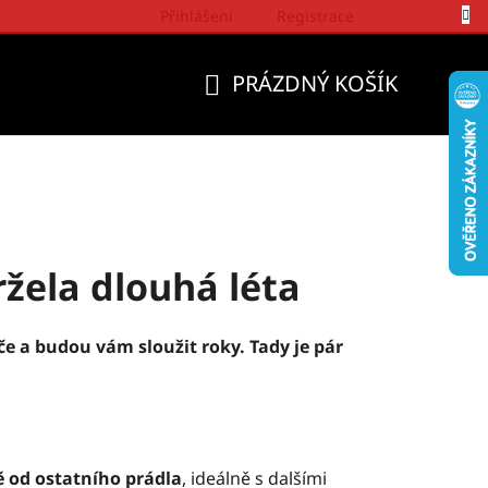
Přihlášení
Registrace
Politika a přístup firmy Wrangler
PRÁZDNÝ KOŠÍK
NÁKUPNÍ
KOŠÍK
ržela dlouhá léta
e a budou vám sloužit roky. Tady je pár
 od ostatního prádla
, ideálně s dalšími