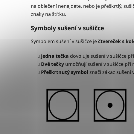
na oblečení nenajdete, nebo je přeškrtlý, suši
znaky na štítku.
Symboly sušení v sušičce
Symbolem sušení v sušičce je
čtvereček s ko
Jedna tečka
dovoluje sušení v sušičce při
Dvě tečky
umožňují sušení v sušičce při 
Přeškrtnutý symbol
značí zákaz sušení 