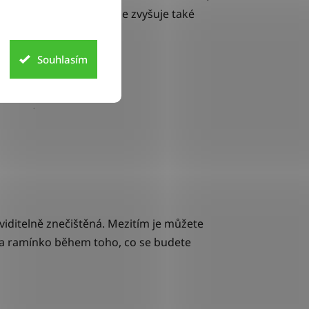
ícím se počtem
teček
se zvyšuje také
Souhlasím
e viditelně znečištěná. Mezitím je můžete
na ramínko během toho, co se budete