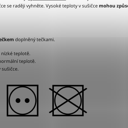
čce se raději vyhněte. Vysoké teploty v sušičce
mohou způsob
lečkem
doplněný tečkami.
 nízké teplotě.
normální teplotě.
v sušičce.