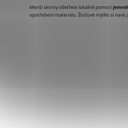
Menší skvrny ošetřete lokálně pomocí
jemnéh
opotřebení materiálu. Žlučové mýdlo si navíc 