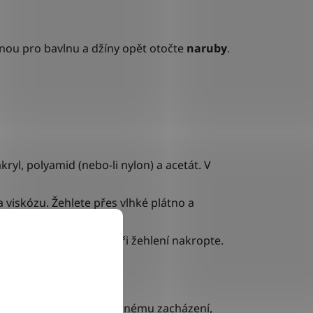
odnou pro bavlnu a džíny opět otočte
naruby
.
l, polyamid (nebo-li nylon) a acetát. V
 viskózu. Žehlete přes vlhké plátno a
ete ještě vlhké nebo při žehlení nakropte.
mbol
vždy nabádá k šetrnému zacházení,