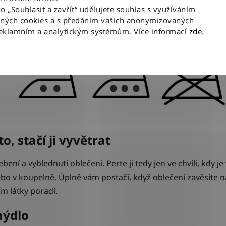
ko „Souhlasit a zavřít“ udělujete souhlas s využíváním
í.
Přeškrtnutý symbol
danou činnost zakazuje. A se
zvyšuj
aných cookies a s předáním vašich anonymizovaných
reklamním a analytickým systémům. Více informací
zde
.
, stačí ji vyvětrat
bení a vyblednutí oblečení. Perte ji tedy jen ve chvíli, kdy j
bo v koupelně. Úplně vám postačí, když oblečení zavěsíte 
ím látky poradí.
mýdlo