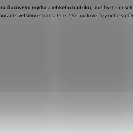
o žlučového mýdla
a
vlhkého
hadříku
, aniž byste museli
poradí s většinou skvrn a to i s těmi od krve, fixy nebo smů