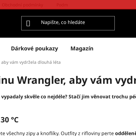
Obchodní podmínky
Podmínky ochrany osobních údajů
Dárkové poukazy
Magazín
r, aby vám vydržela dlouhá léta
ovinu Wrangler, aby vám vyd
vypadaly skvěle co nejdéle? Stačí jim věnovat trochu péč
30 °C
 všechny zipy a knoflíky. Outfity z rifloviny perte
odděleně