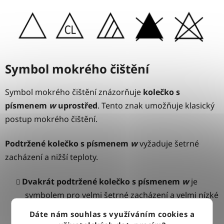
Symbol mokrého čištění
Symbol mokrého čištění znázorňuje
kolečko s
písmenem
w
uprostřed
. Tento znak umožňuje klasický
postup mokrého čištění.
Podtržené kolečko s písmenem
w
vyžaduje šetrné
zacházení a nižší teploty.
Dvakrát podtržené kolečko s písmenem
w
je
symbolem pro velmi šetrné zacházení a velmi nízké
teploty.
Dáte nám souhlas s využíváním cookies a
Přeškrtnuté podtržené kolečko s písmenem
w