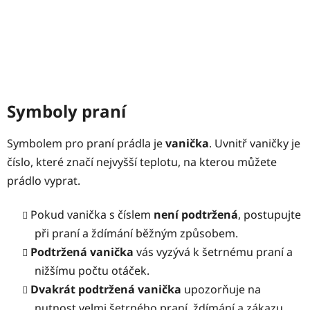
Symboly praní
Symbolem pro praní prádla je
vanička
. Uvnitř vaničky je
číslo, které značí nejvyšší teplotu, na kterou můžete
prádlo vyprat.
Pokud vanička s číslem
není podtržená
, postupujte
při praní a ždímání běžným způsobem.
Podtržená vanička
vás vyzývá k šetrnému praní a
nižšímu počtu otáček.
Dvakrát podtržená vanička
upozorňuje na
nutnost velmi šetrného praní, ždímání a zákazu