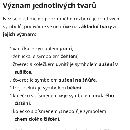
Význam jednotlivých tvarů
Než se pustíme do podrobného rozboru jednotlivých
symbolů, podíváme se nejdříve na
základní tvary a
jejich význam
:
vanička je symbolem
praní
,
žehlička je symbolem
žehlení
,
čtverec s kolečkem uvnitř je symbolem
sušení v
sušičce
,
čtverec je symbolem
sušení na šňůře
,
trojúhelník je symbolem
bělení
,
kolečko s písmenem
w
je symbolem
mokrého
čištění
,
kolečko s písmenem
p
nebo
f
je symbolem
chemického čištění
.