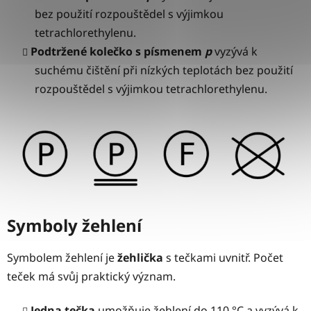
bez použití rozpouštědel s výjimkou
tetrachlorethylenu.
Podtržené kolečko s písmenem
p
vyzývá k
suchému čištění při nízkých teplotách bez použití
rozpouštědel s výjimkou tetrachlorethylenu.
Symboly žehlení
Symbolem žehlení je
žehlička
s tečkami uvnitř. Počet
teček má svůj praktický význam.
Jedna tečka
umožňuje žehlení do 110 °C a vyzývá k