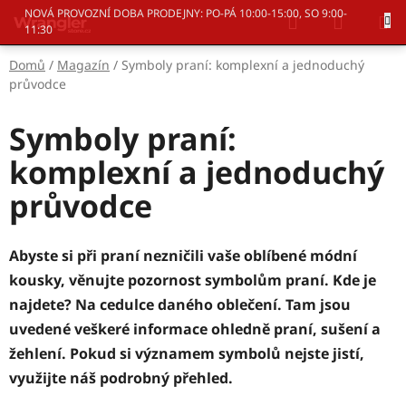
Přejít
Hledat
NÁKUP
NOVÁ PROVOZNÍ DOBA PRODEJNY: PO-PÁ 10:00-15:00, SO 9:00-
na
11:30
KOŠÍK
obsah
Domů
/
Magazín
/
Symboly praní: komplexní a jednoduchý
průvodce
Symboly praní:
komplexní a jednoduchý
průvodce
Abyste si při praní nezničili vaše oblíbené módní
kousky, věnujte pozornost symbolům praní. Kde je
najdete? Na cedulce daného oblečení. Tam jsou
uvedené veškeré informace ohledně praní, sušení a
žehlení. Pokud si významem symbolů nejste jistí,
využijte náš podrobný přehled.