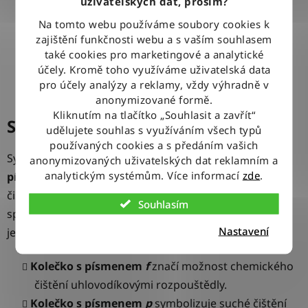
uživatelských dat, prosím?
zakazuje mokré čištění.
Na tomto webu používáme soubory cookies k
zajištění funkčnosti webu a s vaším souhlasem
také cookies pro marketingové a analytické
účely. Kromě toho využíváme uživatelská data
pro účely analýzy a reklamy, vždy výhradně v
anonymizované formě.
Kliknutím na tlačítko „Souhlasit a zavřít“
Symbol chemického čištění
udělujete souhlas s využíváním všech typů
používaných cookies a s předáním vašich
Symbol chemického čištění poznáte podle
kolečka s
anonymizovaných uživatelských dat reklamním a
analytickým systémům. Více informací
zde
.
písmenem
f
nebo
p
uvnitř
. Pravděpodobně tento typ
čištění v domácnosti nevyužijete, protože je určený pro
Souhlasím
specializované prádelny. Pro úplnost si ale uveďme
Nastavení
jednotlivé významy.
Kolečko s písmenem
f
značí ​​možnost chemického
čištění uhlovodíkovými rozpouštědly.
Kolečko s písmenem
p
symbolizuje suché čištění