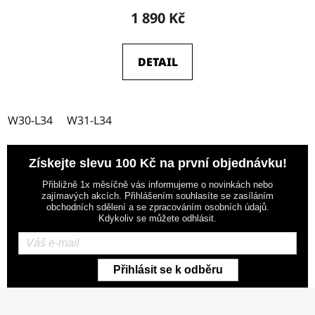
1 890 Kč
DETAIL
W30-L34
W31-L34
Získejte slevu 100 Kč na první objednávku!
Přibližně 1x měsíčně vás informujeme o novinkách nebo
zajímavých akcích. Přihlášením souhlasíte se zasíláním
obchodních sdělení a se zpracováním osobních údajů.
Kdykoliv se můžete odhlásit.
Přihlásit se k odběru
Z
á