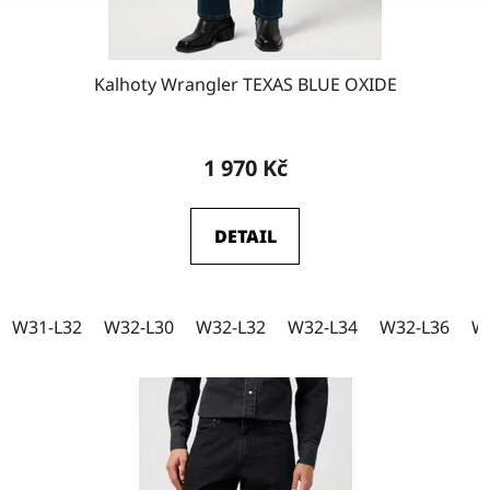
Kalhoty Wrangler TEXAS BLUE OXIDE
1 970 Kč
DETAIL
W31-L32
W32-L30
W32-L32
W32-L34
W32-L36
W