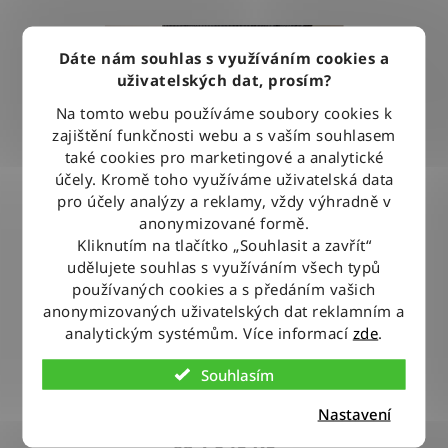
Dáte nám souhlas s využíváním cookies a
uživatelských dat, prosím?
Na tomto webu používáme soubory cookies k
zajištění funkčnosti webu a s vaším souhlasem
také cookies pro marketingové a analytické
účely. Kromě toho využíváme uživatelská data
pro účely analýzy a reklamy, vždy výhradně v
anonymizované formě.
Kliknutím na tlačítko „Souhlasit a zavřít“
udělujete souhlas s využíváním všech typů
používaných cookies a s předáním vašich
anonymizovaných uživatelských dat reklamním a
analytickým systémům. Více informací
zde
.
Kalhoty Wrangler GREENSBORO FOR REAL
Souhlasím
Průměrné
Nastavení
hodnocení
1 940 Kč
od