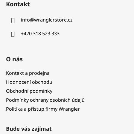
Kontakt
p
a
info
@
wranglerstore.cz
t
í
+420 318 523 333
O nás
Kontakt a prodejna
Hodnocení obchodu
Obchodní podmínky
Podmínky ochrany osobních údajů
Politika a přístup firmy Wrangler
Bude vás zajímat