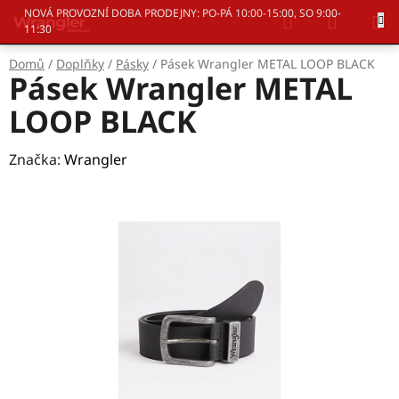
Přejít
Hledat
NÁKUP
NOVÁ PROVOZNÍ DOBA PRODEJNY: PO-PÁ 10:00-15:00, SO 9:00-
na
11:30
KOŠÍK
obsah
Domů
/
Doplňky
/
Pásky
/
Pásek Wrangler METAL LOOP BLACK
Pásek Wrangler METAL
LOOP BLACK
Značka:
Wrangler