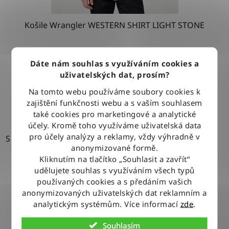
Košile Wrangler WESTERN SHIRT LIGHT STONE
1 279 Kč
Dáte nám souhlas s využíváním cookies a
uživatelských dat, prosím?
Na tomto webu používáme soubory cookies k
DETAIL
zajištění funkčnosti webu a s vaším souhlasem
také cookies pro marketingové a analytické
účely. Kromě toho využíváme uživatelská data
pro účely analýzy a reklamy, vždy výhradně v
S
anonymizované formě.
Kliknutím na tlačítko „Souhlasit a zavřít“
udělujete souhlas s využíváním všech typů
používaných cookies a s předáním vašich
anonymizovaných uživatelských dat reklamním a
analytickým systémům. Více informací
zde
.
Souhlasím