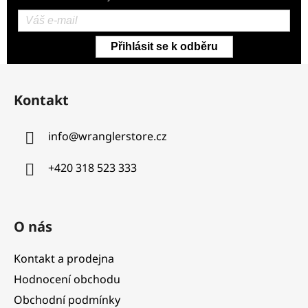
Přihlásit se k odběru
Z
á
Kontakt
p
a
info
@
wranglerstore.cz
t
í
+420 318 523 333
O nás
Kontakt a prodejna
Hodnocení obchodu
Obchodní podmínky