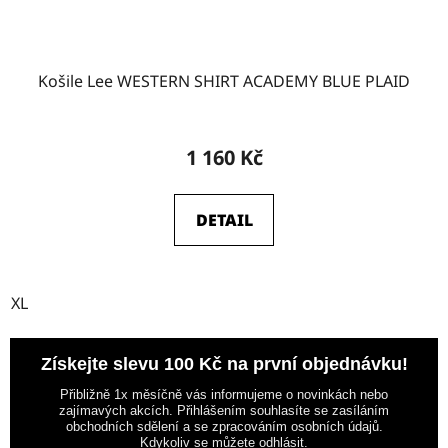
Košile Lee WESTERN SHIRT ACADEMY BLUE PLAID
1 160 Kč
DETAIL
XL
Získejte slevu 100 Kč na první objednávku!
Přibližně 1x měsíčně vás informujeme o novinkách nebo
zajímavých akcích. Přihlášením souhlasíte se zasíláním
obchodních sdělení a se zpracováním osobních údajů.
Kdykoliv se můžete odhlásit.