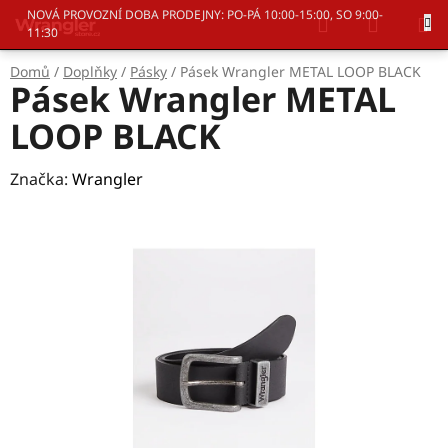
Přejít
Hledat
NÁKUP
NOVÁ PROVOZNÍ DOBA PRODEJNY: PO-PÁ 10:00-15:00, SO 9:00-
na
11:30
KOŠÍK
obsah
Domů
/
Doplňky
/
Pásky
/
Pásek Wrangler METAL LOOP BLACK
Pásek Wrangler METAL
LOOP BLACK
Značka:
Wrangler