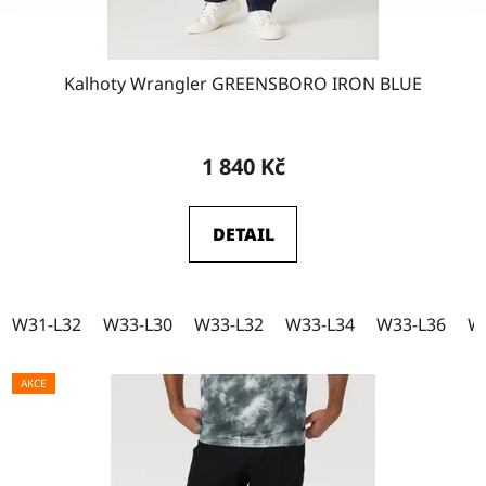
Kalhoty Wrangler GREENSBORO IRON BLUE
Průměrné
hodnocení
1 840 Kč
produktu
je
DETAIL
4,5
z
5
W31-L32
W33-L30
W33-L32
W33-L34
W33-L36
W
hvězdiček.
AKCE