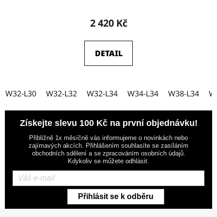
2 420 Kč
DETAIL
W32-L30
W32-L32
W32-L34
W34-L34
W38-L34
W
Získejte slevu 100 Kč na první objednávku!
Přibližně 1x měsíčně vás informujeme o novinkách nebo
zajímavých akcích. Přihlášením souhlasíte se zasíláním
obchodních sdělení a se zpracováním osobních údajů.
Kdykoliv se můžete odhlásit.
Přihlásit se k odběru
Z