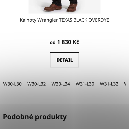
Kalhoty Wrangler TEXAS BLACK OVERDYE
Průměrné
hodnocení
1 830 Kč
od
produktu
je
DETAIL
5,0
z
5
W30-L30
W30-L32
W30-L34
W31-L30
W31-L32
W
hvězdiček.
Podobné produkty