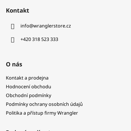
á
Kontakt
p
a
info
@
wranglerstore.cz
t
í
+420 318 523 333
O nás
Kontakt a prodejna
Hodnocení obchodu
Obchodní podmínky
Podmínky ochrany osobních údajů
Politika a přístup firmy Wrangler