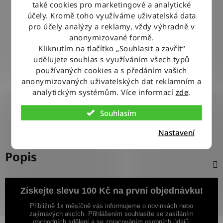
také cookies pro marketingové a analytické
BLESKOVÉ DORUČENÍ
účely. Kromě toho využíváme uživatelská data
Objednávky odesíláme každý pracovní den do 12:00
pro účely analýzy a reklamy, vždy výhradně v
anonymizované formě.
Kliknutím na tlačítko „Souhlasit a zavřít“
100% ZBOŽÍ SKLADEM
udělujete souhlas s využíváním všech typů
Veškeré vystavené zboží leží na našem skladě
používaných cookies a s předáním vašich
anonymizovaných uživatelských dat reklamním a
analytickým systémům. Více informací
zde
.
VÝMĚNA ZBOŽÍ ZDARMA
Nevyhovující zboží zdarma vyměníme do 14 dnů od jeho
Souhlasím
doručení
Nastavení
Popis
Získejte slevu 100 Kč na první objednávku!
Přibližně 1x měsíčně vás informujeme o novinkách nebo
zajímavých akcích. Přihlášením souhlasíte se zasíláním
obchodních sdělení a se zpracováním osobních údajů.