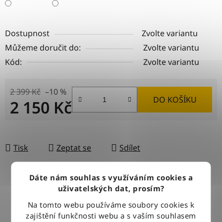
Dostupnost
Zvolte variantu
Můžeme doručit do:
Zvolte variantu
Kód:
Zvolte variantu
2 399 Kč
–10 %
DO KOŠÍKU
2 150 Kč
Měrná cena:
Tisk
Zeptat se
Sdílet
Dáte nám souhlas s využíváním cookies a
uživatelských dat, prosím?
DOPRAVA ZDARMA
Při nákupu nad 2500 Kč doručujeme zdarma po celé ČR
Na tomto webu používáme soubory cookies k
zajištění funkčnosti webu a s vaším souhlasem