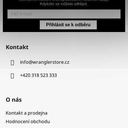
Kdykoliv se můžete odhlásit.
Přihlásit se k odběru
Z
á
Kontakt
p
a
info
@
wranglerstore.cz
t
í
+420 318 523 333
O nás
Kontakt a prodejna
Hodnocení obchodu