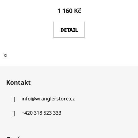
1 160 Kč
DETAIL
XL
Z
á
Kontakt
p
a
info
@
wranglerstore.cz
t
í
+420 318 523 333