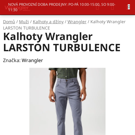
Přejít
Hledat
NÁKUP
NOVÁ PROVOZNÍ DOBA PRODEJNY: PO-PÁ 10:00-15:00, SO 9:00-
na
11:30
KOŠÍK
obsah
Domů
/
Muži
/
Kalhoty a džíny
/
Wrangler
/
Kalhoty Wrangler
LARSTON TURBULENCE
Kalhoty Wrangler
LARSTON TURBULENCE
Značka:
Wrangler