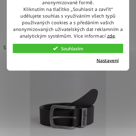
1 279 Kč
anonymizované formě.
Kliknutím na tlačítko „Souhlasit a zavřít“
udělujete souhlas s využíváním všech typů
DETAIL
používaných cookies a s předáním vašich
anonymizovaných uživatelských dat reklamním a
analytickým systémům. Více informací
zde
.
S
Souhlasím
Nastavení