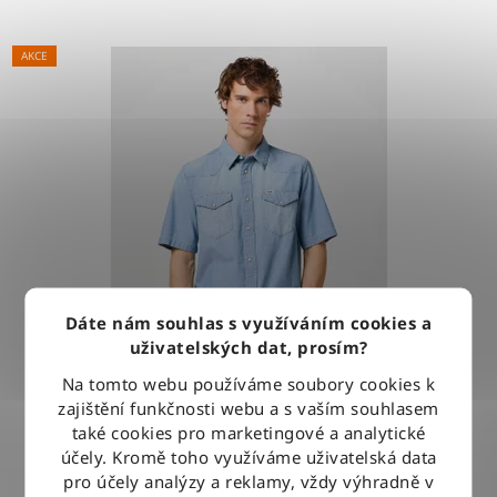
AKCE
Dáte nám souhlas s využíváním cookies a
uživatelských dat, prosím?
Na tomto webu používáme soubory cookies k
zajištění funkčnosti webu a s vaším souhlasem
Košile Wrangler WESTERN SHIRT LIGHT STONE
také cookies pro marketingové a analytické
účely. Kromě toho využíváme uživatelská data
pro účely analýzy a reklamy, vždy výhradně v