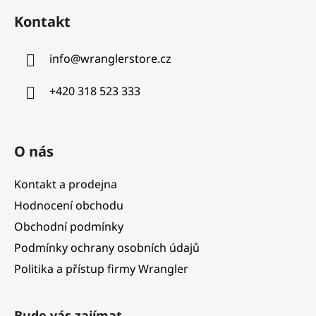
á
Kontakt
p
a
info
@
wranglerstore.cz
t
í
+420 318 523 333
O nás
Kontakt a prodejna
Hodnocení obchodu
Obchodní podmínky
Podmínky ochrany osobních údajů
Politika a přístup firmy Wrangler
Bude vás zajímat