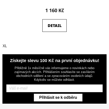
1 160 Kč
DETAIL
XL
Získejte slevu 100 Kč na první objednávku!
Přibližně 1x měsíčně vás informujeme o novinkách nebo
zajímavých akcích. Přihlášením souhlasíte se zasíláním
obchodních sdělení a se zpracováním osobních údajů.
Kdykoliv se můžete odhlásit.
Přihlásit se k odběru
Z