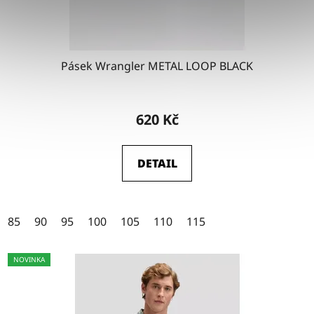
Pásek Wrangler METAL LOOP BLACK
Průměrné
hodnocení
620 Kč
produktu
je
DETAIL
4,5
z
5
85
90
95
100
105
110
115
hvězdiček.
NOVINKA