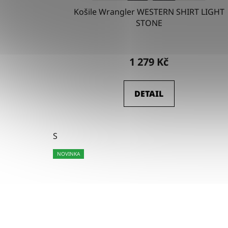
Košile Wrangler WESTERN SHIRT LIGHT
STONE
1 279 Kč
DETAIL
S
NOVINKA