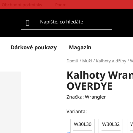
Obchodní podmínky
Podmínky ochrany osobních údajů
Dárkové poukazy
Magazín
Domů
/
Muži
/
Kalhoty a džíny
/
W
Kalhoty Wra
OVERDYE
Značka:
Wrangler
Varianta:
W30L30
W30L32