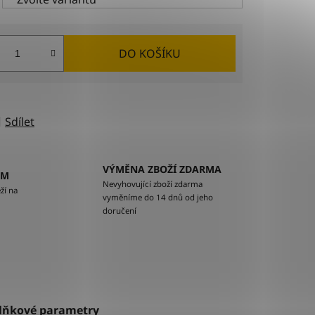
DO KOŠÍKU
Sdílet
VÝMĚNA ZBOŽÍ ZDARMA
EM
Nevyhovující zboží zdarma
ží na
vyměníme do 14 dnů od jeho
doručení
lňkové parametry