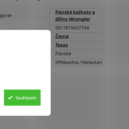
Pánské kalhoty a
gorie
džíny Wrangler
5017815637104
va
Černá
h
Texas
ní
Pánské
riál
99%bavlna,1%elastan
Souhlasím