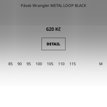
Pásek Wrangler METAL LOOP BLACK
Průměrné
hodnocení
620 Kč
produktu
je
DETAIL
4,5
z
5
85
90
95
100
105
110
115
M
hvězdiček.