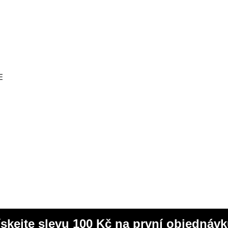
E
ískejte slevu 100 Kč na první objednávk