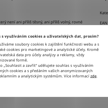
Kate
erý není ani příliš těsný, ani příliš volný,
rovné
EAN
Bar
dye" znamená, že džínovina byla barvena
 s využíváním cookies a uživatelských dat, prosím?
Stři
emného odstínu, který působí elegantněji než
íváme soubory cookies k zajištění funkčnosti webu a s
Urče
ké cookies pro marketingové a analytické účely. Kromě
Mate
y tomu jsou džíny pružné, neomezují v pohybu a
vatelská data pro účely analýzy a reklamy, vždy
izované formě.
ko „Souhlasit a zavřít“ udělujete souhlas s využíváním
aných cookies a s předáním vašich anonymizovaných
předních kapsách a dvojité „W“ prošití vzadu
reklamním a analytickým systémům. Více informací
zde
.
ou pro Wrangler.
skrétní štítek uvnitř přední kapsy jsou jasným
ickou kvalitu bez kompromisů.