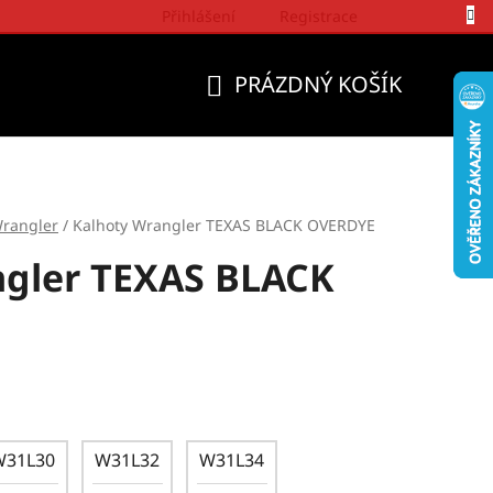
Přihlášení
Registrace
Politika a přístup firmy Wrangler
PRÁZDNÝ KOŠÍK
NÁKUPNÍ
KOŠÍK
rangler
/
Kalhoty Wrangler TEXAS BLACK OVERDYE
ngler TEXAS BLACK
W31L30
W31L32
W31L34