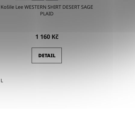
Košile Lee WESTERN SHIRT DESERT SAGE
PLAID
1 160 Kč
DETAIL
L