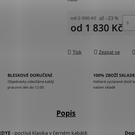
od 2 390 Kč
až –23 %
od
1 830 Kč
Měrná cena:
Tisk
Zeptat se
BLESKOVÉ DORUČENÍ
100% ZBOŽÍ SKLAD
Objednávky odesíláme každý
Veškeré vystavené zboží le
pracovní den do 12:00
našem skladě
Popis
RDYE
- poctivá klasika v černém kabátě.
Dop