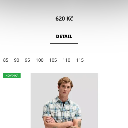
Průměrné
hodnocení
620 Kč
produktu
je
DETAIL
4,5
z
5
85
90
95
100
105
110
115
hvězdiček.
NOVINKA