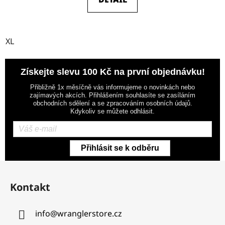
XL
Získejte slevu 100 Kč na první objednávku!
Přibližně 1x měsíčně vás informujeme o novinkách nebo
zajímavých akcích. Přihlášením souhlasíte se zasíláním
obchodních sdělení a se zpracováním osobních údajů.
Kdykoliv se můžete odhlásit.
Přihlásit se k odběru
Z
á
Kontakt
p
a
info
@
wranglerstore.cz
t