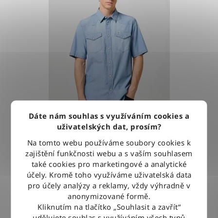
Dáte nám souhlas s využíváním cookies a
uživatelských dat, prosím?
Košile Wrangler WESTERN SHIRT LIGHT STONE
Na tomto webu používáme soubory cookies k
zajištění funkčnosti webu a s vaším souhlasem
také cookies pro marketingové a analytické
1 279 Kč
účely. Kromě toho využíváme uživatelská data
pro účely analýzy a reklamy, vždy výhradně v
anonymizované formě.
DETAIL
Kliknutím na tlačítko „Souhlasit a zavřít“
udělujete souhlas s využíváním všech typů