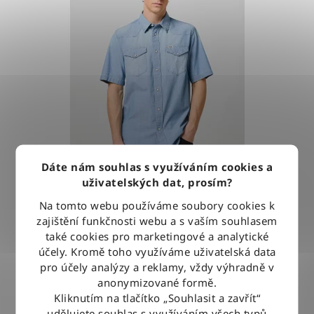
Dáte nám souhlas s využíváním cookies a
uživatelských dat, prosím?
Košile Wrangler WESTERN SHIRT LIGHT STONE
Na tomto webu používáme soubory cookies k
zajištění funkčnosti webu a s vaším souhlasem
také cookies pro marketingové a analytické
1 279 Kč
účely. Kromě toho využíváme uživatelská data
pro účely analýzy a reklamy, vždy výhradně v
anonymizované formě.
DETAIL
Kliknutím na tlačítko „Souhlasit a zavřít“
udělujete souhlas s využíváním všech typů