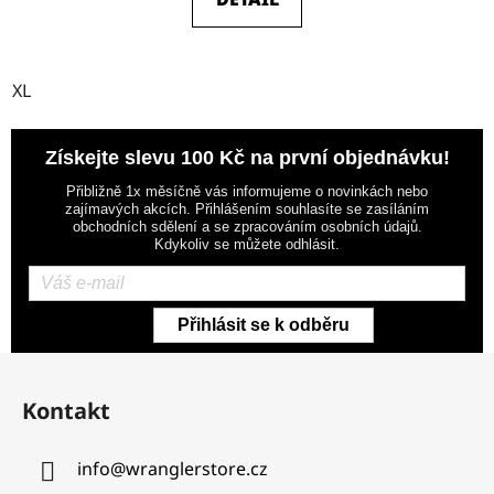
XL
Získejte slevu 100 Kč na první objednávku!
Přibližně 1x měsíčně vás informujeme o novinkách nebo
zajímavých akcích. Přihlášením souhlasíte se zasíláním
obchodních sdělení a se zpracováním osobních údajů.
Kdykoliv se můžete odhlásit.
Přihlásit se k odběru
Z
á
Kontakt
p
a
info
@
wranglerstore.cz
t