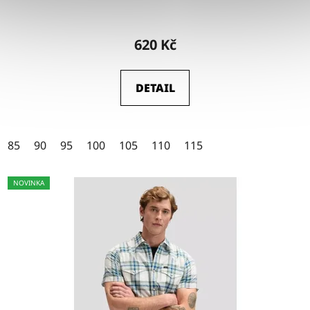
Průměrné
hodnocení
620 Kč
produktu
je
DETAIL
4,5
z
5
85
90
95
100
105
110
115
hvězdiček.
NOVINKA