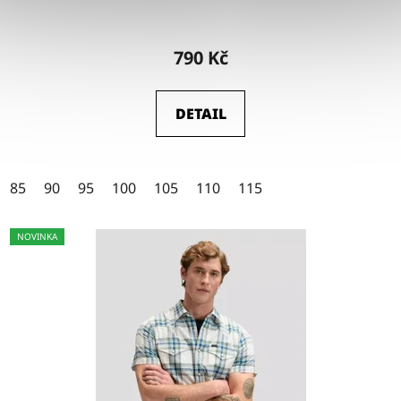
Průměrné
hodnocení
790 Kč
produktu
je
DETAIL
4,5
z
5
85
90
95
100
105
110
115
hvězdiček.
NOVINKA