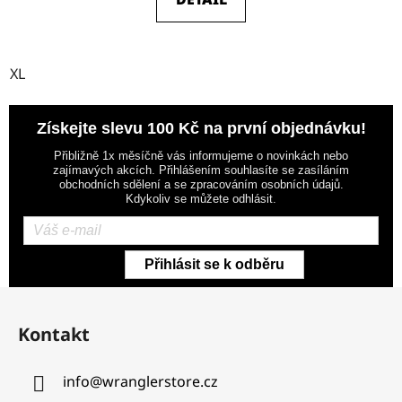
XL
Získejte slevu 100 Kč na první objednávku!
Přibližně 1x měsíčně vás informujeme o novinkách nebo
zajímavých akcích. Přihlášením souhlasíte se zasíláním
obchodních sdělení a se zpracováním osobních údajů.
Kdykoliv se můžete odhlásit.
Přihlásit se k odběru
Z
á
Kontakt
p
a
info
@
wranglerstore.cz
t