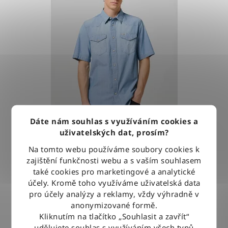
Dáte nám souhlas s využíváním cookies a
uživatelských dat, prosím?
Košile Wrangler WESTERN SHIRT LIGHT STONE
Na tomto webu používáme soubory cookies k
zajištění funkčnosti webu a s vaším souhlasem
také cookies pro marketingové a analytické
1 279 Kč
účely. Kromě toho využíváme uživatelská data
pro účely analýzy a reklamy, vždy výhradně v
anonymizované formě.
DETAIL
Kliknutím na tlačítko „Souhlasit a zavřít“
udělujete souhlas s využíváním všech typů