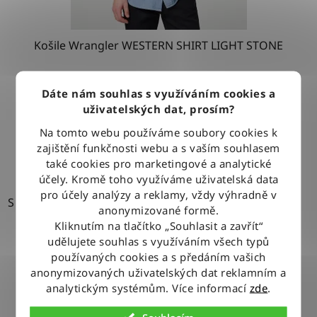
Košile Wrangler WESTERN SHIRT LIGHT STONE
Dáte nám souhlas s využíváním cookies a
1 279 Kč
uživatelských dat, prosím?
Na tomto webu používáme soubory cookies k
DETAIL
zajištění funkčnosti webu a s vaším souhlasem
také cookies pro marketingové a analytické
účely. Kromě toho využíváme uživatelská data
pro účely analýzy a reklamy, vždy výhradně v
S
anonymizované formě.
Kliknutím na tlačítko „Souhlasit a zavřít“
udělujete souhlas s využíváním všech typů
používaných cookies a s předáním vašich
anonymizovaných uživatelských dat reklamním a
analytickým systémům. Více informací
zde
.