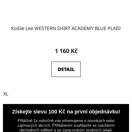
Košile Lee WESTERN SHIRT ACADEMY BLUE PLAID
1 160 Kč
DETAIL
XL
Získejte slevu 100 Kč na první objednávku!
Přibližně 1x měsíčně vás informujeme o novinkách nebo
zajímavých akcích. Přihlášením souhlasíte se zasíláním
obchodních sdělení a se zpracováním osobních údajů.