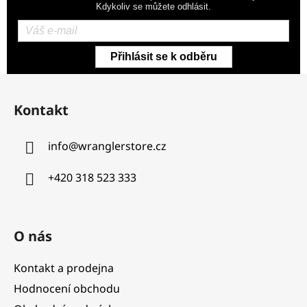
Kdykoliv se můžete odhlásit.
Přihlásit se k odběru
Z
á
Kontakt
p
a
info
@
wranglerstore.cz
t
í
+420 318 523 333
O nás
Kontakt a prodejna
Hodnocení obchodu