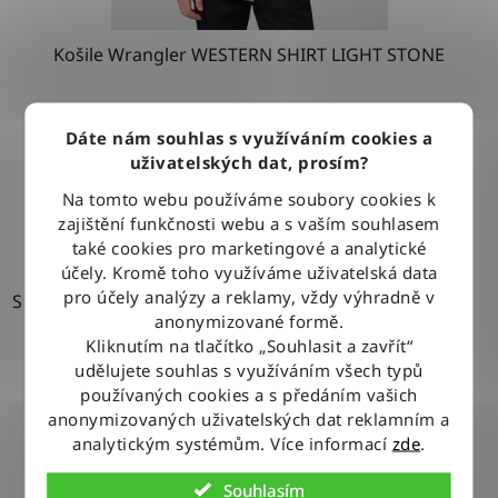
Košile Wrangler WESTERN SHIRT LIGHT STONE
1 279 Kč
Dáte nám souhlas s využíváním cookies a
uživatelských dat, prosím?
Na tomto webu používáme soubory cookies k
DETAIL
zajištění funkčnosti webu a s vaším souhlasem
také cookies pro marketingové a analytické
účely. Kromě toho využíváme uživatelská data
pro účely analýzy a reklamy, vždy výhradně v
S
anonymizované formě.
Kliknutím na tlačítko „Souhlasit a zavřít“
udělujete souhlas s využíváním všech typů
používaných cookies a s předáním vašich
anonymizovaných uživatelských dat reklamním a
analytickým systémům. Více informací
zde
.
Souhlasím