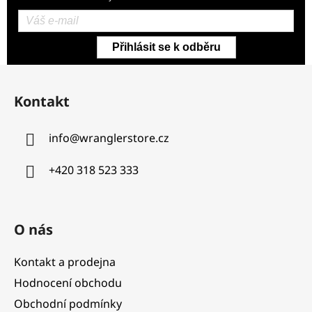
Přihlásit se k odběru
Z
á
Kontakt
p
a
info
@
wranglerstore.cz
t
í
+420 318 523 333
O nás
Kontakt a prodejna
Hodnocení obchodu
Obchodní podmínky