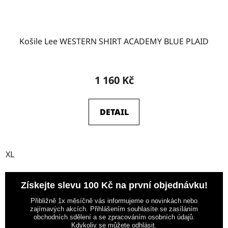
Košile Lee WESTERN SHIRT ACADEMY BLUE PLAID
1 160 Kč
DETAIL
XL
Získejte slevu 100 Kč na první objednávku!
Přibližně 1x měsíčně vás informujeme o novinkách nebo
zajímavých akcích. Přihlášením souhlasíte se zasíláním
obchodních sdělení a se zpracováním osobních údajů.
Kdykoliv se můžete odhlásit.