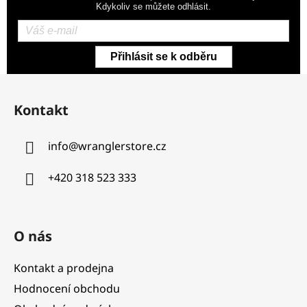
Kdykoliv se můžete odhlásit.
Přihlásit se k odběru
Z
á
Kontakt
p
a
info
@
wranglerstore.cz
t
í
+420 318 523 333
O nás
Kontakt a prodejna
Hodnocení obchodu