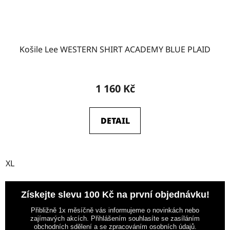
Košile Lee WESTERN SHIRT ACADEMY BLUE PLAID
1 160 Kč
DETAIL
XL
Získejte slevu 100 Kč na první objednávku!
Přibližně 1x měsíčně vás informujeme o novinkách nebo
zajímavých akcích. Přihlášením souhlasíte se zasíláním
obchodních sdělení a se zpracováním osobních údajů.