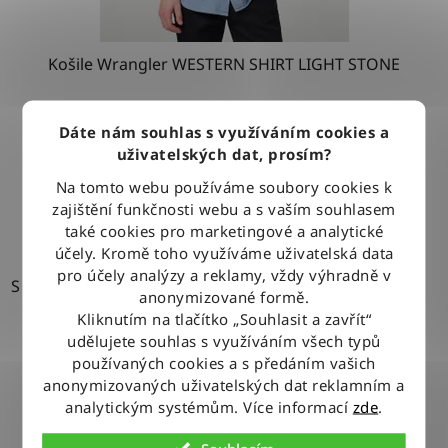
Košile Wrangler WESTERN SHIRT LIGHT STONE
Dáte nám souhlas s využíváním cookies a
1 279 Kč
uživatelských dat, prosím?
Na tomto webu používáme soubory cookies k
DETAIL
zajištění funkčnosti webu a s vaším souhlasem
také cookies pro marketingové a analytické
účely. Kromě toho využíváme uživatelská data
pro účely analýzy a reklamy, vždy výhradně v
S
anonymizované formě.
Kliknutím na tlačítko „Souhlasit a zavřít“
udělujete souhlas s využíváním všech typů
používaných cookies a s předáním vašich
anonymizovaných uživatelských dat reklamním a
analytickým systémům. Více informací
zde
.