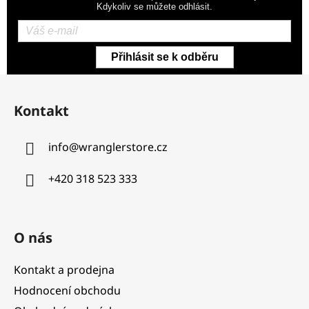
Kdykoliv se můžete odhlásit.
Přihlásit se k odběru
Z
á
Kontakt
p
a
info
@
wranglerstore.cz
t
í
+420 318 523 333
O nás
Kontakt a prodejna
Hodnocení obchodu