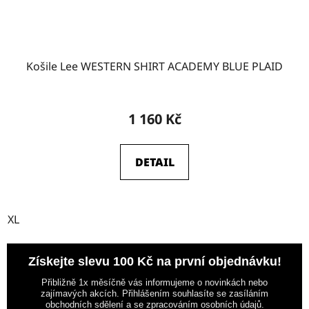
Košile Lee WESTERN SHIRT ACADEMY BLUE PLAID
1 160 Kč
DETAIL
XL
Získejte slevu 100 Kč na první objednávku!
Přibližně 1x měsíčně vás informujeme o novinkách nebo
zajímavých akcích. Přihlášením souhlasíte se zasíláním
obchodních sdělení a se zpracováním osobních údajů.