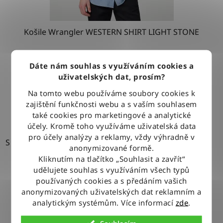
Košile Wrangler WESTERN SHIRT LIGHT STONE
Dáte nám souhlas s využíváním cookies a
1 279 Kč
uživatelských dat, prosím?
Na tomto webu používáme soubory cookies k
DETAIL
zajištění funkčnosti webu a s vaším souhlasem
také cookies pro marketingové a analytické
účely. Kromě toho využíváme uživatelská data
pro účely analýzy a reklamy, vždy výhradně v
S
anonymizované formě.
Kliknutím na tlačítko „Souhlasit a zavřít“
udělujete souhlas s využíváním všech typů
používaných cookies a s předáním vašich
anonymizovaných uživatelských dat reklamním a
analytickým systémům. Více informací
zde
.