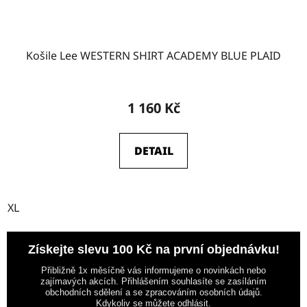
Košile Lee WESTERN SHIRT ACADEMY BLUE PLAID
1 160 Kč
DETAIL
XL
Získejte slevu 100 Kč na první objednávku!
Přibližně 1x měsíčně vás informujeme o novinkách nebo
zajímavých akcích. Přihlášením souhlasíte se zasíláním
obchodních sdělení a se zpracováním osobních údajů.
Kdykoliv se můžete odhlásit.