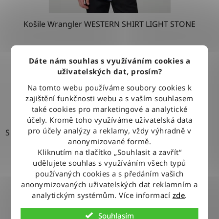
Košile Wrangler WESTERN SHIRT LIGHT STONE
1 279 Kč
Dáte nám souhlas s využíváním cookies a
uživatelských dat, prosím?
Na tomto webu používáme soubory cookies k
DETAIL
zajištění funkčnosti webu a s vaším souhlasem
také cookies pro marketingové a analytické
účely. Kromě toho využíváme uživatelská data
pro účely analýzy a reklamy, vždy výhradně v
S
anonymizované formě.
Kliknutím na tlačítko „Souhlasit a zavřít“
udělujete souhlas s využíváním všech typů
používaných cookies a s předáním vašich
anonymizovaných uživatelských dat reklamním a
analytickým systémům. Více informací
zde
.
Souhlasím