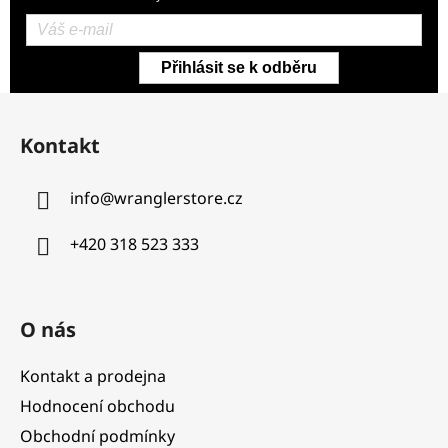
Přihlásit se k odběru
Z
á
Kontakt
p
a
info
@
wranglerstore.cz
t
í
+420 318 523 333
O nás
Kontakt a prodejna
Hodnocení obchodu
Obchodní podmínky