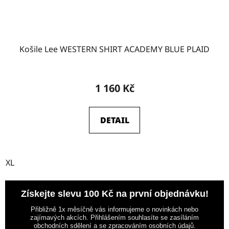
Košile Lee WESTERN SHIRT ACADEMY BLUE PLAID
1 160 Kč
DETAIL
XL
Získejte slevu 100 Kč na první objednávku!
Přibližně 1x měsíčně vás informujeme o novinkách nebo
zajímavých akcích. Přihlášením souhlasíte se zasíláním
obchodních sdělení a se zpracováním osobních údajů.