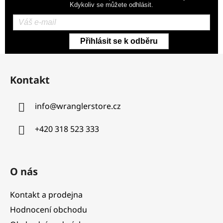
Kdykoliv se můžete odhlásit.
Přihlásit se k odběru
Z
á
Kontakt
p
a
info
@
wranglerstore.cz
t
í
+420 318 523 333
O nás
Kontakt a prodejna
Hodnocení obchodu