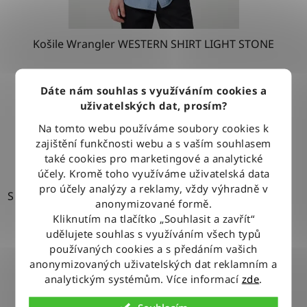
Košile Wrangler WESTERN SHIRT LIGHT STONE
Dáte nám souhlas s využíváním cookies a
1 279 Kč
uživatelských dat, prosím?
Na tomto webu používáme soubory cookies k
DETAIL
zajištění funkčnosti webu a s vaším souhlasem
také cookies pro marketingové a analytické
účely. Kromě toho využíváme uživatelská data
pro účely analýzy a reklamy, vždy výhradně v
S
anonymizované formě.
Kliknutím na tlačítko „Souhlasit a zavřít“
udělujete souhlas s využíváním všech typů
používaných cookies a s předáním vašich
anonymizovaných uživatelských dat reklamním a
analytickým systémům. Více informací
zde
.