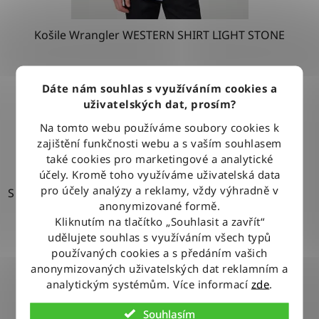
Košile Wrangler WESTERN SHIRT LIGHT STONE
1 279 Kč
Dáte nám souhlas s využíváním cookies a
uživatelských dat, prosím?
Na tomto webu používáme soubory cookies k
DETAIL
zajištění funkčnosti webu a s vaším souhlasem
také cookies pro marketingové a analytické
účely. Kromě toho využíváme uživatelská data
pro účely analýzy a reklamy, vždy výhradně v
S
anonymizované formě.
Kliknutím na tlačítko „Souhlasit a zavřít“
udělujete souhlas s využíváním všech typů
používaných cookies a s předáním vašich
anonymizovaných uživatelských dat reklamním a
analytickým systémům. Více informací
zde
.
Souhlasím