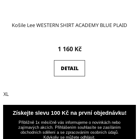
Košile Lee WESTERN SHIRT ACADEMY BLUE PLAID
1 160 Kč
DETAIL
XL
Získejte slevu 100 Kč na první objednávku!
Přibližně 1x měsíčně vás informujeme o novinkách nebo
zajímavých akcích. Přihlášením souhlasíte se zasíláním
obchodních sdělení a se zpracováním osobních údajů.
Kdykoliv se můžete odhlásit.