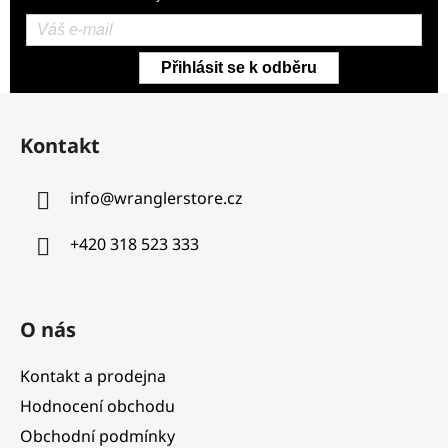
Přihlásit se k odběru
Z
á
Kontakt
p
a
info
@
wranglerstore.cz
t
í
+420 318 523 333
O nás
Kontakt a prodejna
Hodnocení obchodu
Obchodní podmínky