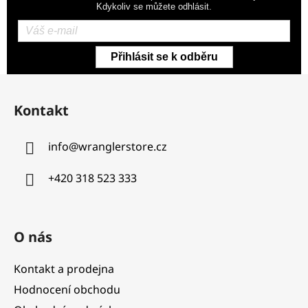
Kdykoliv se můžete odhlásit.
Přihlásit se k odběru
Z
á
Kontakt
p
a
info
@
wranglerstore.cz
t
í
+420 318 523 333
O nás
Kontakt a prodejna
Hodnocení obchodu