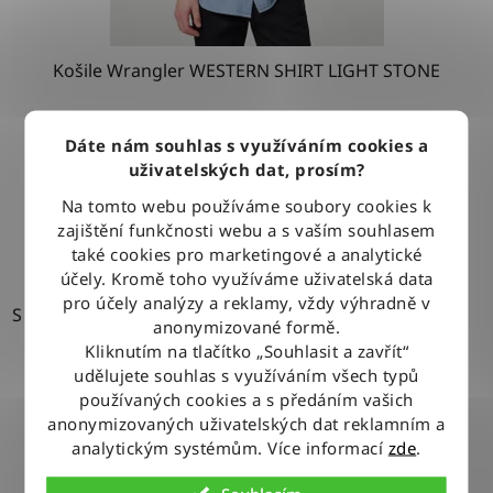
Košile Wrangler WESTERN SHIRT LIGHT STONE
Dáte nám souhlas s využíváním cookies a
1 279 Kč
uživatelských dat, prosím?
Na tomto webu používáme soubory cookies k
DETAIL
zajištění funkčnosti webu a s vaším souhlasem
také cookies pro marketingové a analytické
účely. Kromě toho využíváme uživatelská data
pro účely analýzy a reklamy, vždy výhradně v
S
anonymizované formě.
Kliknutím na tlačítko „Souhlasit a zavřít“
udělujete souhlas s využíváním všech typů
používaných cookies a s předáním vašich
anonymizovaných uživatelských dat reklamním a
analytickým systémům. Více informací
zde
.