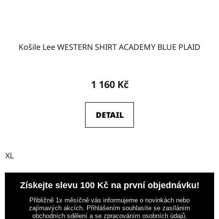
Košile Lee WESTERN SHIRT ACADEMY BLUE PLAID
1 160 Kč
DETAIL
XL
Získejte slevu 100 Kč na první objednávku!
Přibližně 1x měsíčně vás informujeme o novinkách nebo
zajímavých akcích. Přihlášením souhlasíte se zasíláním
obchodních sdělení a se zpracováním osobních údajů.