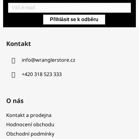
Přihlásit se k odběru
Z
á
Kontakt
p
a
info
@
wranglerstore.cz
t
í
+420 318 523 333
O nás
Kontakt a prodejna
Hodnocení obchodu
Obchodní podmínky