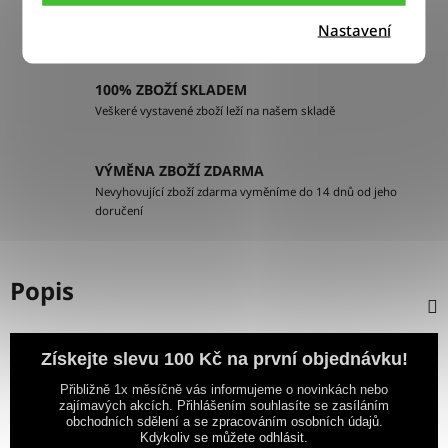
Objednávky odesíláme každý pracovní den do 12:00
Nastavení
100% ZBOŽÍ SKLADEM
Veškeré vystavené zboží leží na našem skladě
VÝMĚNA ZBOŽÍ ZDARMA
Nevyhovující zboží zdarma vyměníme do 14 dnů od jeho
doručení
Popis
Získejte slevu 100 Kč na první objednávku!
Přibližně 1x měsíčně vás informujeme o novinkách nebo
zajímavých akcích. Přihlášením souhlasíte se zasíláním
obchodních sdělení a se zpracováním osobních údajů.
Kdykoliv se můžete odhlásit.