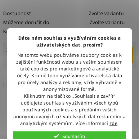
Dostupnost
Zvolte variantu
Můžeme doručit do:
Zvolte variantu
Kód:
Zvolte variantu
Dáte nám souhlas s využíváním cookies a
uživatelských dat, prosím?
2 199 Kč
–10 %
DO KOŠÍKU
Na tomto webu používáme soubory cookies k
1 970 Kč
zajištění funkčnosti webu a s vaším souhlasem
také cookies pro marketingové a analytické
Měrná cena:
účely. Kromě toho využíváme uživatelská data
pro účely analýzy a reklamy, vždy výhradně v
Tisk
Zeptat se
Sdílet
anonymizované formě.
Kliknutím na tlačítko „Souhlasit a zavřít“
udělujete souhlas s využíváním všech typů
používaných cookies a s předáním vašich
DOPRAVA ZDARMA
anonymizovaných uživatelských dat reklamním a
Při nákupu nad 2500 Kč doručujeme zdarma po celé ČR
analytickým systémům. Více informací
zde
.
Souhlasím
BLESKOVÉ DORUČENÍ