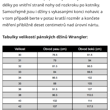
délky po vnitřní straně nohy od rozkroku po kotníky.
Samozřejmě jsou i džíny s vykasanými konci nohavic a
v tom případě berte v potaz kratší rozměr a končete
měření přibližně deset centimetrů nad úrovní nártu.
Tabulky velikostí pánských džínů Wrangler: