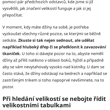
pomoci pár předchozích odstavců, kde jsme si již
vysvětlili, jak značení velikostí funguje a jak si jej
přepočítat.
V moment, kdy máte džíny na sobě, je potřeba
vyzkoušet všechny různé pozice, se kterými se běžně
setkáte.
Zkuste si tak nejen sednout, ale udělat
například hluboký dřep či se předklonit k zavazování
tkaniček.
U toho si dávejte pozor na to, abyste neměli
džíny až příliš natěsno v oblasti boků, hýždí a případně
aby se vám nevytahovaly vysoko nad kotníky. U dam se
často stává, že džíny odstávají na bedrech a například se
zastrčeným trikem si toho napoprvé nevšimnete, na to
pozor.
Při hledání velikostí se nebojte řídit
velikostními tabulkami