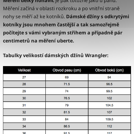
Měření délky nohavic
je pak totožné jako u pánů.
Měření začíná v oblasti rozkroku a po vnitřní straně
nohy se měří až ke kotníků.
Dámské džíny s odkrytými
kotníky jsou mnohem častější a tak samozřejmě
počítejte s vámi vybraným střihem a případně pár
centimetrů na měření uberte.
Tabulky velikostí dámských džínů Wrangler: