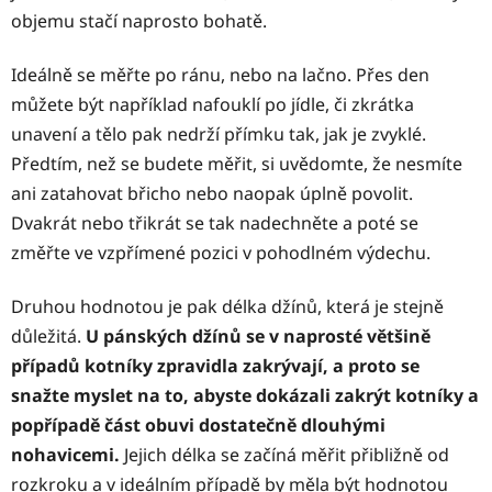
objemu stačí naprosto bohatě.
Ideálně se měřte po ránu, nebo na lačno. Přes den
můžete být například nafouklí po jídle, či zkrátka
unavení a tělo pak nedrží přímku tak, jak je zvyklé.
Předtím, než se budete měřit, si uvědomte, že nesmíte
ani zatahovat břicho nebo naopak úplně povolit.
Dvakrát nebo třikrát se tak nadechněte a poté se
změřte ve vzpřímené pozici v pohodlném výdechu.
Druhou hodnotou je pak délka džínů, která je stejně
důležitá.
U pánských džínů se v naprosté většině
případů kotníky zpravidla zakrývají, a proto se
snažte myslet na to, abyste dokázali zakrýt kotníky a
popřípadě část obuvi dostatečně dlouhými
nohavicemi.
Jejich délka se začíná měřit přibližně od
rozkroku a v ideálním případě by měla být hodnotou