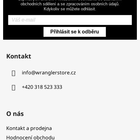
obchodních sdělení a se zpracováním osobních údajů.
Kdykoliv se můžete odhlásit.
Přihlásit se k odběru
Z
á
Kontakt
p
a
info
@
wranglerstore.cz
t
í
+420 318 523 333
O nás
Kontakt a prodejna
Hodnocení obchodu