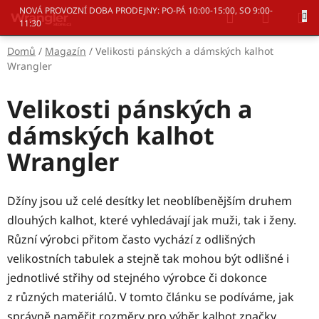
Přejít
Hledat
NÁKUP
NOVÁ PROVOZNÍ DOBA PRODEJNY: PO-PÁ 10:00-15:00, SO 9:00-
na
11:30
KOŠÍK
obsah
Domů
/
Magazín
/
Velikosti pánských a dámských kalhot
Wrangler
Velikosti pánských a
dámských kalhot
Wrangler
Džíny jsou už celé desítky let neoblíbenějším druhem
dlouhých kalhot, které vyhledávají jak muži, tak i ženy.
Různí výrobci přitom často vychází z odlišných
velikostních tabulek a stejně tak mohou být odlišné i
jednotlivé střihy od stejného výrobce či dokonce
z různých materiálů. V tomto článku se podíváme, jak
správně naměřit rozměry pro výběr kalhot značky