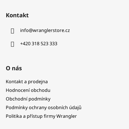
Z
á
Kontakt
p
a
info
@
wranglerstore.cz
t
í
+420 318 523 333
O nás
Kontakt a prodejna
Hodnocení obchodu
Obchodní podmínky
Podmínky ochrany osobních údajů
Politika a přístup firmy Wrangler