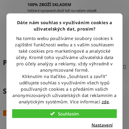
100% ZBOŽÍ SKLADEM
Veškeré vystavené zboží leží na našem skladě
Dáte nám souhlas s využíváním cookies a
VÝMĚNA ZBOŽÍ ZDARMA
uživatelských dat, prosím?
Nevyhovující zboží zdarma vyměníme do 14 dnů od jeho
Na tomto webu používáme soubory cookies k
doručení
zajištění funkčnosti webu a s vaším souhlasem
také cookies pro marketingové a analytické
účely. Kromě toho využíváme uživatelská data
Popis
pro účely analýzy a reklamy, vždy výhradně v
anonymizované formě.
Kliknutím na tlačítko „Souhlasit a zavřít“
udělujete souhlas s využíváním všech typů
používaných cookies a s předáním vašich
Související produkty
anonymizovaných uživatelských dat reklamním a
analytickým systémům. Více informací
zde
.
Souhlasím
AKCE
Nastavení