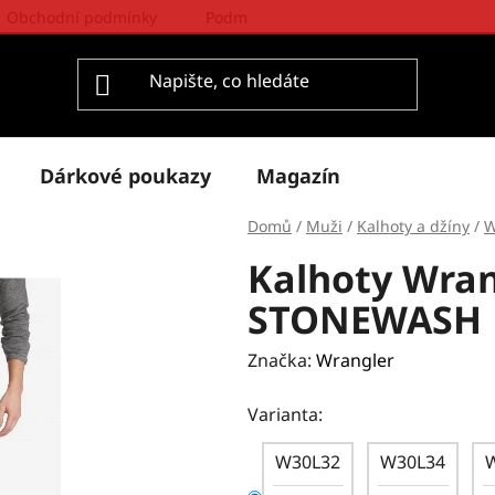
Obchodní podmínky
Podmínky ochrany osobních údajů
Dárkové poukazy
Magazín
Domů
/
Muži
/
Kalhoty a džíny
/
W
Kalhoty Wran
STONEWASH
Značka:
Wrangler
Varianta:
W30L32
W30L34