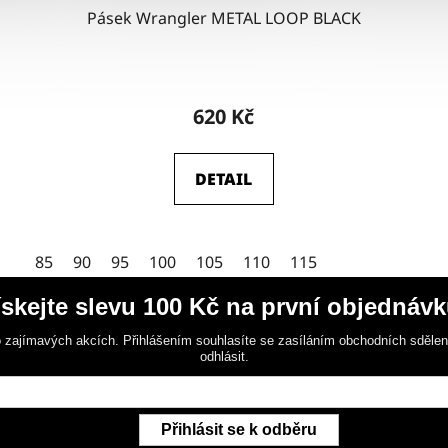
Pásek Wrangler METAL LOOP BLACK
Průměrné
hodnocení
620 Kč
produktu
je
DETAIL
4,5
z
5
85
90
95
100
105
110
115
hvězdiček.
ískejte slevu 100 Kč na první objednávk
 zajímavých akcích. Přihlášením souhlasíte se zasíláním obchodních sděle
odhlásit.
Přihlásit se k odběru