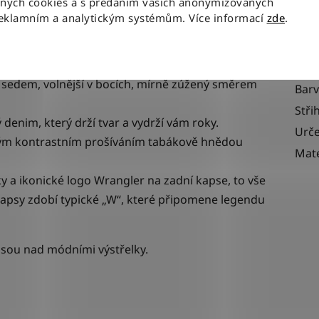
aných cookies a s předáním vašich anonymizovaných
m, zkrátka klasika, která nikdy nezestárne.
reklamním a analytickým systémům. Více informací
zde
.
Kate
EAN
m sedem, volnější v bocích, mírně zúžený směrem
Bar
Stři
denim, který drží tvar a vydrží vám roky.
Urče
ým kontrastním prošíváním
tabákově hnědou
Mate
y a ikonické logo Wrangler na zadní kapse, to vše
 kapsy zdobí typické „W“, které připomene legendu
e jsou nad módními výstřelky.