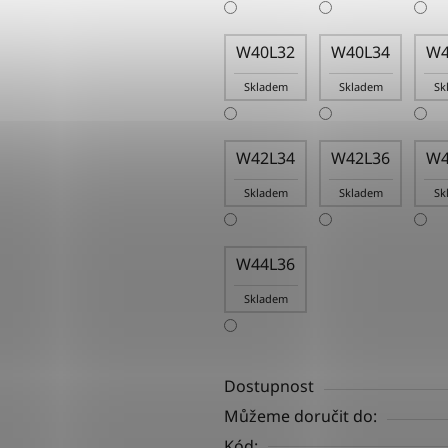
W40L32
W40L34
W4
Skladem
Skladem
Sk
W42L34
W42L36
W4
Skladem
Skladem
Sk
W44L36
Skladem
Dostupnost
Můžeme doručit do:
Kód: