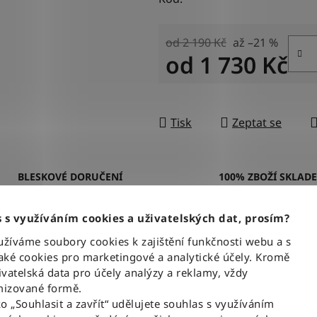
od 2 190 Kč
až –21 %
od
1 730 Kč
Měrná cena:
Tisk
Zeptat se
BLESKOVÉ DORUČENÍ
100% ZBOŽÍ SKLAD
Objednávky odesíláme každý
Veškeré vystavené zboží le
pracovní den do 12:00
našem skladě
 s využíváním cookies a uživatelských dat, prosím?
íváme soubory cookies k zajištění funkčnosti webu a s
ké cookies pro marketingové a analytické účely. Kromě
Popis
vatelská data pro účely analýzy a reklamy, vždy
izované formě.
ko „Souhlasit a zavřít“ udělujete souhlas s využíváním
ASH
= absolutní denimovou klasiku ve středně
Dop