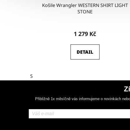
Košile Wrangler WESTERN SHIRT LIGHT
STONE
1 279 Kč
DETAIL
S
Z
Přibližně 1x měsíčně vás informujeme o novinkách nebo