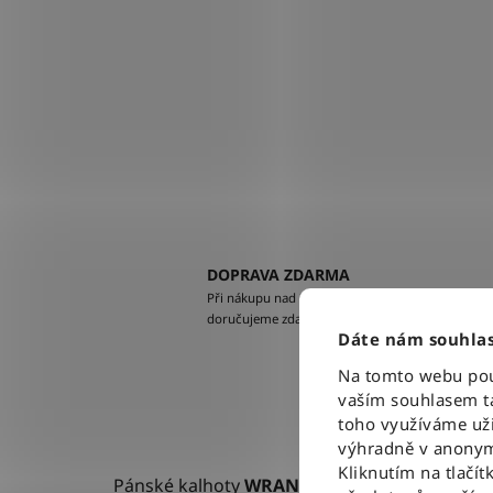
DOPRAVA ZDARMA
Při nákupu nad 2500 Kč
doručujeme zdarma po celé ČR
Dáte nám souhlas
Na tomto webu použ
vaším souhlasem ta
toho využíváme uži
výhradně v anonym
Kliknutím na tlačít
Pánské kalhoty
WRANGLER TEXAS STONEW