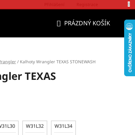
Přihlášení
Registrace
Politika a přístup firmy Wrangler
PRÁZDNÝ KOŠÍK
NÁKUPNÍ
KOŠÍK
rangler
/
Kalhoty Wrangler TEXAS STONEWASH
gler TEXAS
W31L30
W31L32
W31L34