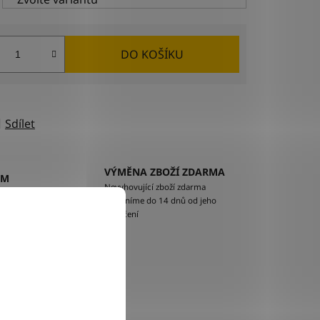
DO KOŠÍKU
Sdílet
VÝMĚNA ZBOŽÍ ZDARMA
EM
Nevyhovující zboží zdarma
ží na
vyměníme do 14 dnů od jeho
doručení
lňkové parametry