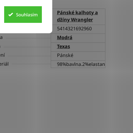
Pánské kalhoty a
Souhlasím
gorie
džíny Wrangler
5414321692960
va
Modrá
h
Texas
ní
Pánské
riál
98%bavlna.2%elastan