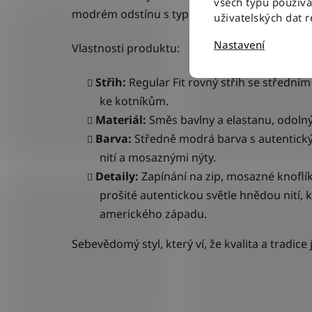
všech typů použív
modrém odstínu s typickým „opraným“ vzhlede
uživatelských dat 
Nastavení
Vlastnosti produktu:
Střih:
Regular Fit rovný střih se střední
ke kotníkům.
Materiál:
Směs bavlny a elastanu, odolný 
Barva:
Středně modrá barva s autentick
nití
a mosaznými nýty.
Detaily:
Zapínání na zip, mosazné knoflík
prošité autentickou světle hnědou nití,
amerického západu.
Sebevědomý styl, který ví, že kvalita a tradic