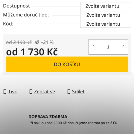
Dostupnost
Zvolte variantu
Můžeme doručit do:
Zvolte variantu
Kód:
Zvolte variantu
od 2 190 Kč
až –21 %
od
1 730 Kč
Měrná cena:
DO KOŠÍKU
Tisk
Zeptat se
Sdílet
DOPRAVA ZDARMA
Při nákupu nad 2500 Kč doručujeme zdarma po celé ČR