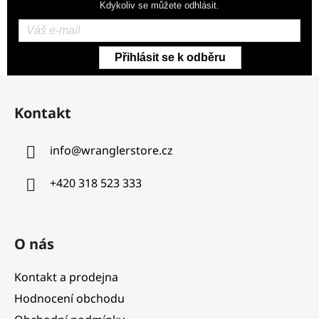
Kdykoliv se můžete odhlásit.
Přihlásit se k odběru
Z
á
Kontakt
p
a
info
@
wranglerstore.cz
t
í
+420 318 523 333
O nás
Kontakt a prodejna
Hodnocení obchodu