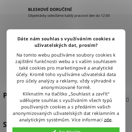
BLESKOVÉ DORUČENÍ
Objednávky odesíláme každý pracovní den do 12:00
100% ZBOŽÍ SKLADEM
Dáte nám souhlas s využíváním cookies a
Veškeré vystavené zboží leží na našem skladě
uživatelských dat, prosím?
Na tomto webu používáme soubory cookies k
VÝMĚNA ZBOŽÍ ZDARMA
zajištění funkčnosti webu a s vaším souhlasem
Nevyhovující zboží zdarma vyměníme do 14 dnů od jeho
také cookies pro marketingové a analytické
doručení
účely. Kromě toho využíváme uživatelská data
pro účely analýzy a reklamy, vždy výhradně v
anonymizované formě.
Popis
Kliknutím na tlačítko „Souhlasit a zavřít“
udělujete souhlas s využíváním všech typů
používaných cookies a s předáním vašich
anonymizovaných uživatelských dat reklamním a
analytickým systémům. Více informací
zde
.
Související produkty
Souhlasím