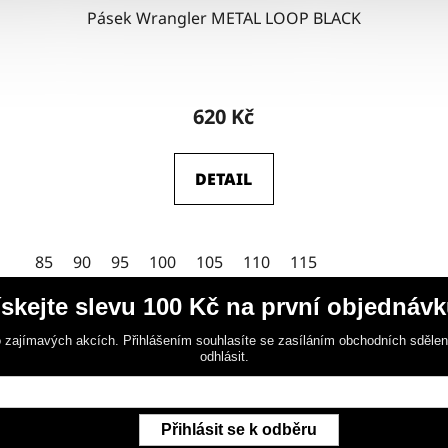
Pásek Wrangler METAL LOOP BLACK
Průměrné
hodnocení
620 Kč
produktu
je
DETAIL
4,5
z
5
85
90
95
100
105
110
115
hvězdiček.
ískejte slevu 100 Kč na první objednávk
 zajímavých akcích. Přihlášením souhlasíte se zasíláním obchodních sděle
odhlásit.
Přihlásit se k odběru