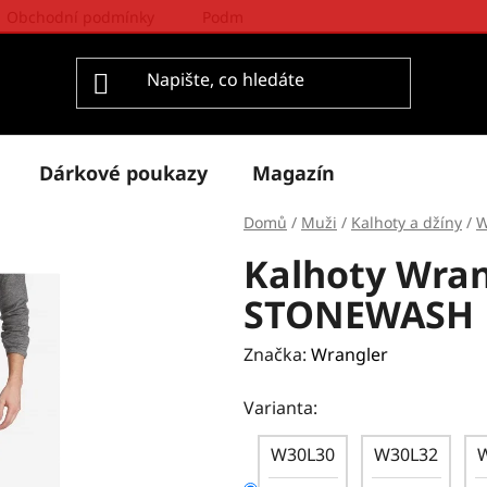
Obchodní podmínky
Podmínky ochrany osobních údajů
Dárkové poukazy
Magazín
Domů
/
Muži
/
Kalhoty a džíny
/
W
Kalhoty Wran
STONEWASH
Značka:
Wrangler
Varianta:
W30L30
W30L32