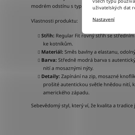
všech typů použív
modrém odstínu s typickým „opraným“ vzhlede
uživatelských dat 
Nastavení
Vlastnosti produktu:
Střih:
Regular Fit rovný střih se střední
ke kotníkům.
Materiál:
Směs bavlny a elastanu, odolný 
Barva:
Středně modrá barva s autentick
nití
a mosaznými nýty.
Detaily:
Zapínání na zip, mosazné knoflík
prošité autentickou světle hnědou nití,
amerického západu.
Sebevědomý styl, který ví, že kvalita a tradic