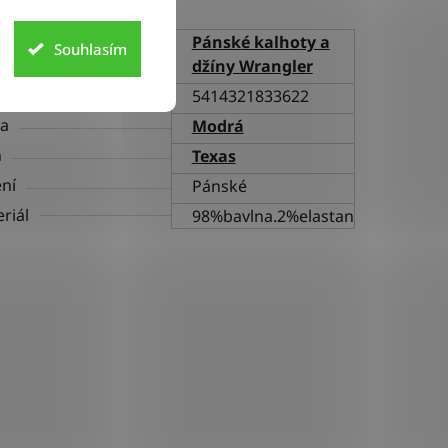
Pánské kalhoty a
Souhlasím
gorie
džíny Wrangler
5414321833622
va
Modrá
h
Texas
ní
Pánské
riál
98%bavlna.2%elastan