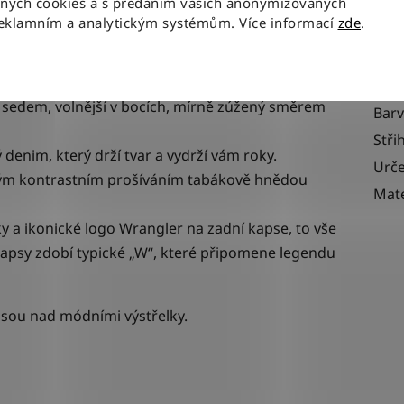
aných cookies a s předáním vašich anonymizovaných
m, zkrátka klasika, která nikdy nezestárne.
reklamním a analytickým systémům. Více informací
zde
.
Kate
EAN
m sedem, volnější v bocích, mírně zúžený směrem
Bar
Stři
denim, který drží tvar a vydrží vám roky.
Urče
ým kontrastním prošíváním
tabákově hnědou
Mate
y a ikonické logo Wrangler na zadní kapse, to vše
 kapsy zdobí typické „W“, které připomene legendu
e jsou nad módními výstřelky.