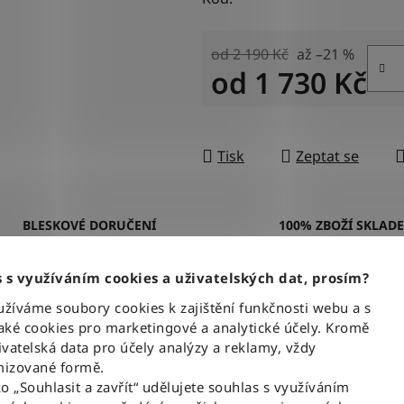
od 2 190 Kč
až –21 %
od
1 730 Kč
Měrná cena:
Tisk
Zeptat se
BLESKOVÉ DORUČENÍ
100% ZBOŽÍ SKLAD
Objednávky odesíláme každý
Veškeré vystavené zboží le
pracovní den do 12:00
našem skladě
 s využíváním cookies a uživatelských dat, prosím?
íváme soubory cookies k zajištění funkčnosti webu a s
ké cookies pro marketingové a analytické účely. Kromě
Popis
vatelská data pro účely analýzy a reklamy, vždy
izované formě.
ko „Souhlasit a zavřít“ udělujete souhlas s využíváním
ASH
= absolutní denimovou klasiku ve středně
Dop