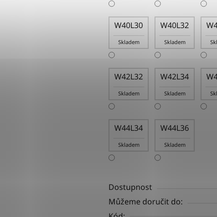
W40L30
W40L32
W4
Skladem
Skladem
Sk
W42L32
W42L34
W4
Skladem
Skladem
Sk
W44L34
W44L36
Skladem
Skladem
Dostupnost
Můžeme doručit do:
Kód: