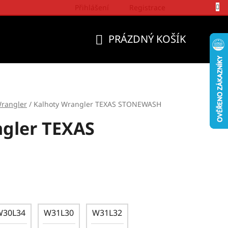
Přihlášení
Registrace
Politika a přístup firmy Wrangler
PRÁZDNÝ KOŠÍK
NÁKUPNÍ
KOŠÍK
rangler
/
Kalhoty Wrangler TEXAS STONEWASH
gler TEXAS
W30L34
W31L30
W31L32