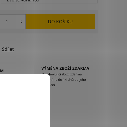
DO KOŠÍKU
Sdílet
VÝMĚNA ZBOŽÍ ZDARMA
EM
Nevyhovující zboží zdarma
ží na
vyměníme do 14 dnů od jeho
doručení
lňkové parametry