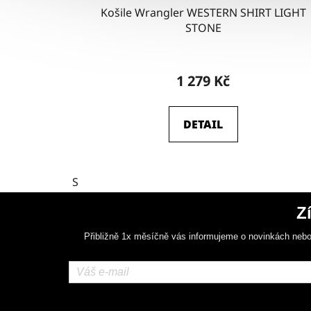
Košile Wrangler WESTERN SHIRT LIGHT
STONE
1 279 Kč
DETAIL
S
Z
Přibližně 1x měsíčně vás informujeme o novinkách nebo