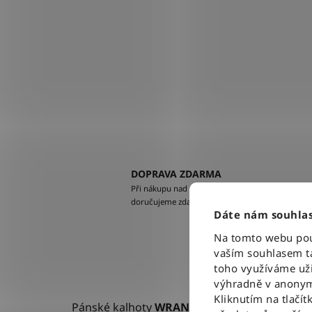
DOPRAVA ZDARMA
Při nákupu nad 2500 Kč
doručujeme zdarma po celé ČR
Dáte nám souhlas
Na tomto webu použ
vaším souhlasem ta
toho využíváme uži
výhradně v anonym
Kliknutím na tlačít
Pánské kalhoty
WRANGLER TEXAS STONEW