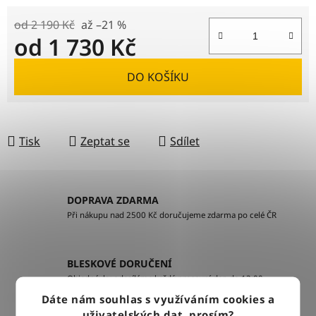
od 2 190 Kč
až –21 %
od
1 730 Kč
Měrná cena:
DO KOŠÍKU
Tisk
Zeptat se
Sdílet
DOPRAVA ZDARMA
Při nákupu nad 2500 Kč doručujeme zdarma po celé ČR
BLESKOVÉ DORUČENÍ
Objednávky odesíláme každý pracovní den do 12:00
Dáte nám souhlas s využíváním cookies a
uživatelských dat, prosím?