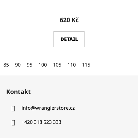
Průměrné
hodnocení
620 Kč
produktu
je
DETAIL
4,5
z
5
85
90
95
100
105
110
115
hvězdiček.
Z
á
Kontakt
p
a
info
@
wranglerstore.cz
t
í
+420 318 523 333