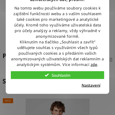
100% ZBOŽÍ SKLADEM
Na tomto webu používáme soubory cookies k
Veškeré vystavené zboží leží na našem skladě
zajištění funkčnosti webu a s vaším souhlasem
také cookies pro marketingové a analytické
účely. Kromě toho využíváme uživatelská data
VÝMĚNA ZBOŽÍ ZDARMA
pro účely analýzy a reklamy, vždy výhradně v
Nevyhovující zboží zdarma vyměníme do 14 dnů od jeho
doručení
anonymizované formě.
Kliknutím na tlačítko „Souhlasit a zavřít“
udělujete souhlas s využíváním všech typů
používaných cookies a s předáním vašich
Popis
anonymizovaných uživatelských dat reklamním a
analytickým systémům. Více informací
zde
.
Souhlasím
Související produkty
Nastavení
AKCE