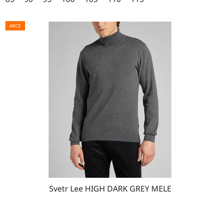
hvězdiček.
AKCE
Svetr Lee HIGH DARK GREY MELE