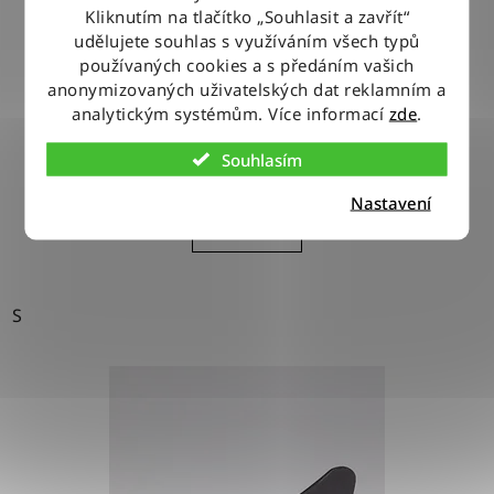
Kliknutím na tlačítko „Souhlasit a zavřít“
udělujete souhlas s využíváním všech typů
používaných cookies a s předáním vašich
Košile Wrangler WESTERN SHIRT LIGHT STONE
anonymizovaných uživatelských dat reklamním a
analytickým systémům. Více informací
zde
.
1 279 Kč
Souhlasím
Nastavení
DETAIL
S