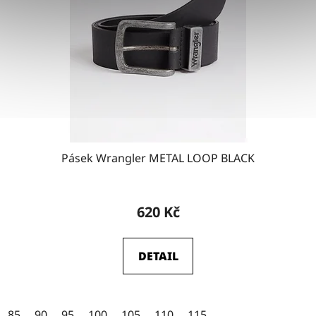
Pásek Wrangler METAL LOOP BLACK
Průměrné
hodnocení
620 Kč
produktu
je
DETAIL
4,5
z
5
85
90
95
100
105
110
115