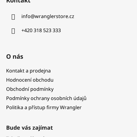
Kontakt
p
a
info
@
wranglerstore.cz
t
í
+420 318 523 333
O nás
Kontakt a prodejna
Hodnocení obchodu
Obchodní podmínky
Podmínky ochrany osobních údajů
Politika a přístup firmy Wrangler
Bude vás zajímat