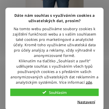
Dáte nám souhlas s využíváním cookies a
uživatelských dat, prosím?
Na tomto webu používáme soubory cookies k
zajištění funkčnosti webu a s vaším souhlasem
také cookies pro marketingové a analytické
účely. Kromě toho využíváme uživatelská data
pro účely analýzy a reklamy, vždy výhradně v
anonymizované formě.
Kalhoty Wrangler GREENSBORO FOR REAL
Kliknutím na tlačítko „Souhlasit a zavřít“
udělujete souhlas s využíváním všech typů
Průměrné
používaných cookies a s předáním vašich
hodnocení
anonymizovaných uživatelských dat reklamním a
1 940 Kč
od
analytickým systémům. Více informací
zde
.
produktu
je
Souhlasím
DETAIL
5,0
Nastavení
z
5