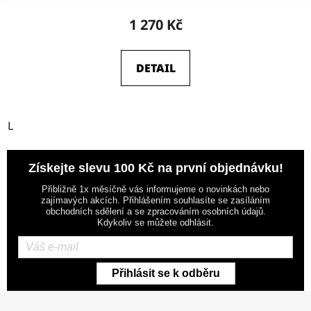
1 270 Kč
DETAIL
L
Získejte slevu 100 Kč na první objednávku!
Přibližně 1x měsíčně vás informujeme o novinkách nebo
zajímavých akcích. Přihlášením souhlasíte se zasíláním
obchodních sdělení a se zpracováním osobních údajů.
Kdykoliv se můžete odhlásit.
Přihlásit se k odběru
Z