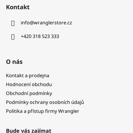
á
Kontakt
p
a
info
@
wranglerstore.cz
t
í
+420 318 523 333
O nás
Kontakt a prodejna
Hodnocení obchodu
Obchodní podmínky
Podmínky ochrany osobních údajů
Politika a přístup firmy Wrangler
Bude vás zajímat