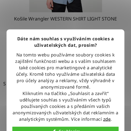
Košile Wrangler WESTERN SHIRT LIGHT STONE
Dáte nám souhlas s využíváním cookies a
1 279 Kč
uživatelských dat, prosím?
Na tomto webu používáme soubory cookies k
DETAIL
zajištění funkčnosti webu a s vaším souhlasem
také cookies pro marketingové a analytické
účely. Kromě toho využíváme uživatelská data
pro účely analýzy a reklamy, vždy výhradně v
S
anonymizované formě.
Kliknutím na tlačítko „Souhlasit a zavřít“
udělujete souhlas s využíváním všech typů
používaných cookies a s předáním vašich
anonymizovaných uživatelských dat reklamním a
analytickým systémům. Více informací
zde
.