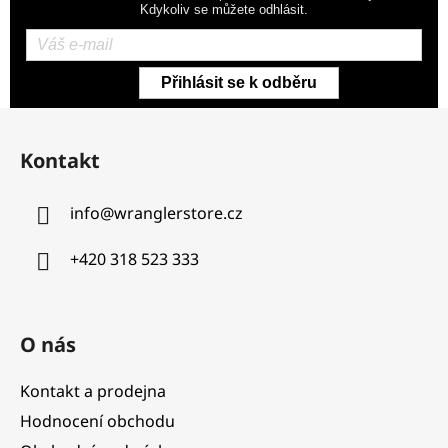
Kdykoliv se můžete odhlásit.
Přihlásit se k odběru
Z
á
Kontakt
p
a
info
@
wranglerstore.cz
t
í
+420 318 523 333
O nás
Kontakt a prodejna
Hodnocení obchodu