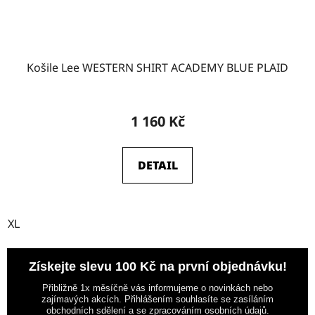
Košile Lee WESTERN SHIRT ACADEMY BLUE PLAID
1 160 Kč
DETAIL
XL
Získejte slevu 100 Kč na první objednávku!
Přibližně 1x měsíčně vás informujeme o novinkách nebo
zajímavých akcích. Přihlášením souhlasíte se zasíláním
obchodních sdělení a se zpracováním osobních údajů.