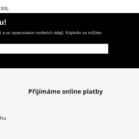
XXL
u!
ní a se zpracováním osobních údajů. Kdykoliv se můžete
Přijímáme online platby
uhu