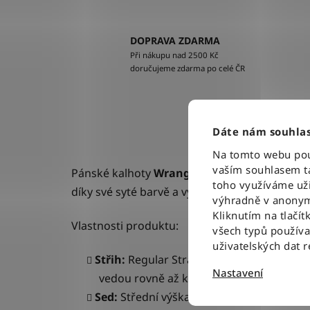
DOPRAVA ZDARMA
Při nákupu nad 2500 Kč
doručujeme zdarma po celé ČR
Dáte nám souhlas
Na tomto webu použ
vaším souhlasem ta
Pánské kalhoty
Wrangler Greensboro For Re
toho využíváme uži
díky své syté barvě a vysoké elasticitě.
výhradně v anonym
Kliknutím na tlačít
Vlastnosti produktu:
všech typů použív
uživatelských dat 
Střih:
Regular Straight – klasicky rovný s
Nastavení
vedou rovně až k botám.
Sed:
Střední výška sedu, která přirozeně 