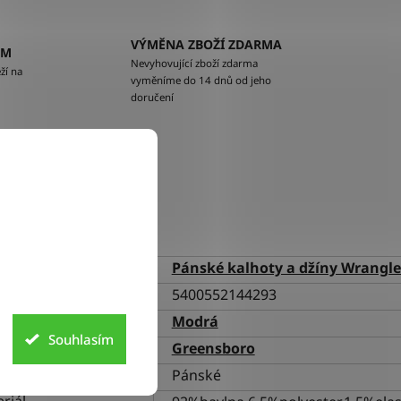
VÝMĚNA ZBOŽÍ ZDARMA
EM
Nevyhovující zboží zdarma
ží na
vyměníme do 14 dnů od jeho
doručení
lňkové parametry
gorie
Pánské kalhoty a džíny Wrangle
5400552144293
va
Modrá
Souhlasím
h
Greensboro
ní
Pánské
riál