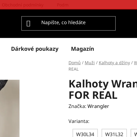
Obchodní podmínky
Podmínky ochrany osobních údajů
Dárkové poukazy
Magazín
Domů
/
Muži
/
Kalhoty a džíny
/
W
REAL
Kalhoty Wra
FOR REAL
Značka:
Wrangler
Varianta:
W30L34
W31L32