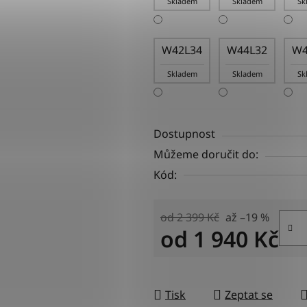
Skladem
Skladem
Sk
W42L34
W44L32
W4
Skladem
Skladem
Sk
Dostupnost
Můžeme doručit do:
Kód:
od 2 399 Kč
až –19 %
od
1 940 Kč
Měrná cena:
Tisk
Zeptat se