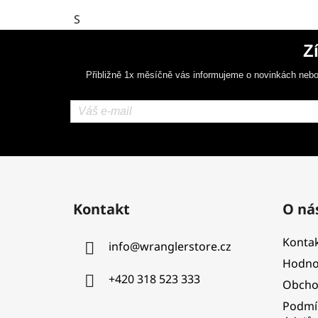
S
Z
Přibližně 1x měsíčně vás informujeme o novinkách nebo
Z
á
Kontakt
O ná
p
a
Kontak
info
@
wranglerstore.cz
t
Hodno
í
+420 318 523 333
Obcho
Podmí