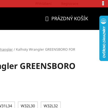
Přihlášení
Registrace
Politika a přístup firmy Wrangler
PRÁZDNÝ KOŠÍK
NÁKUPNÍ
KOŠÍK
rangler
/
Kalhoty Wrangler GREENSBORO FOR
ngler GREENSBORO
W31L34
W32L30
W32L32