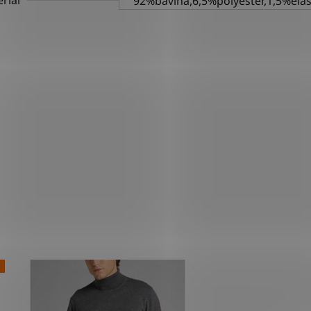
92%bavlna,6,5%polyester,1,5%ela