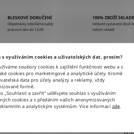
BLESKOVÉ DORUČENÍ
100% ZBOŽÍ SKLAD
Objednávky odesíláme každý
Veškeré vystavené zboží le
pracovní den do 12:00
našem skladě
Popis
 s využíváním cookies a uživatelských dat, prosím?
íváme soubory cookies k zajištění funkčnosti webu a s
ké cookies pro marketingové a analytické účely. Kromě
al
- jedna z nejoblíbenějších variant tohoto střihu
Dop
vatelská data pro účely analýzy a reklamy, vždy
izované formě.
Kate
ko „Souhlasit a zavřít“ udělujete souhlas s využíváním
EAN
aných cookies a s předáním vašich anonymizovaných
reklamním a analytickým systémům. Více informací
zde
.
Bar
třih, který je pohodlný přes stehna a nohavice
Stři
Urče
sedí v pase.
Mate