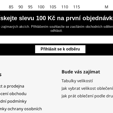
5
85
90
95
100
105
110
115
M
hvězdiček.
ískejte slevu 100 Kč na první objednávk
 zajímavých akcích. Přihlášením souhlasíte se zasíláním obchodních sděle
odhlásit.
Přihlásit se k odběru
Bude vás zajímat
s
Tabulky velikostí
t a prodejna
Jak vybrat velikost oblečení
cení obchodu
Jak prát oblečení podle dr
dní podmínky
nky ochrany osobních