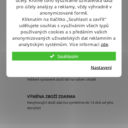
účely. Kromě toho využíváme uživatelská data
pro účely analýzy a reklamy, vždy výhradně v
anonymizované formě.
Kliknutím na tlačítko „Souhlasit a zavřít“
DOPRAVA ZDARMA
udělujete souhlas s využíváním všech typů
Při nákupu nad 2500 Kč doručujeme zdarma po celé ČR
používaných cookies a s předáním vašich
anonymizovaných uživatelských dat reklamním a
analytickým systémům. Více informací
zde
.
BLESKOVÉ DORUČENÍ
Objednávky odesíláme každý pracovní den do 12:00
Souhlasím
Nastavení
100% ZBOŽÍ SKLADEM
Veškeré vystavené zboží leží na našem skladě
VÝMĚNA ZBOŽÍ ZDARMA
Nevyhovující zboží zdarma vyměníme do 14 dnů od jeho
doručení