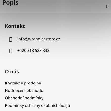
Popis
Z
á
Kontakt
p
a
info
@
wranglerstore.cz
t
í
+420 318 523 333
O nás
Kontakt a prodejna
Hodnocení obchodu
Obchodní podmínky
Podmínky ochrany osobních údajů