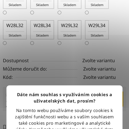
Skladem
Skladem
Skladem
Skladem
W28L32
W28L34
W29L32
W29L34
Skladem
Skladem
Skladem
Skladem
Dostupnost
Zvolte variantu
Můžeme doručit do:
Zvolte variantu
Kód:
Zvolte variantu
2 399 Kč
–10 %
Dáte nám souhlas s využíváním cookies a
DO KOŠÍKU
2 150 Kč
uživatelských dat, prosím?
Na tomto webu používáme soubory cookies k
Měrná cena:
zajištění funkčnosti webu a s vaším souhlasem
také cookies pro marketingové a analytické
Tisk
Zeptat se
Sdílet