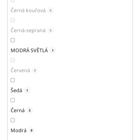
Černá kouřová
0
Černá-sepraná
0
MODRÁ SVĚTLÁ
1
Červená
0
Šedá
1
Černá
3
Modrá
9