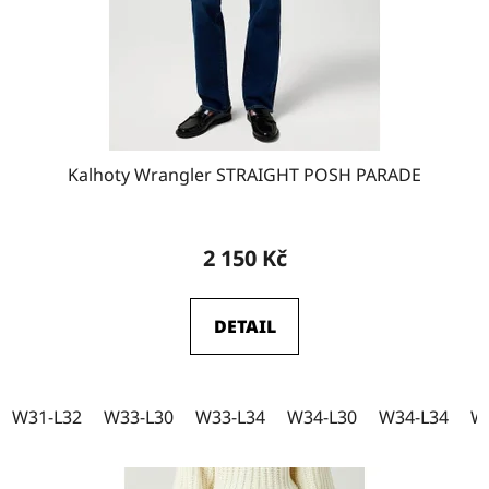
o
W32-L32
d
4
u
k
W32-L34
2
t
ů
Kalhoty Wrangler STRAIGHT POSH PARADE
W33-L30
2
2 150 Kč
W33-L32
3
DETAIL
W33-L34
6
W31-L32
W33-L30
W33-L34
W34-L30
W34-L34
W
W34-L30
1