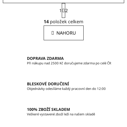
S
1
t
2
r
O
á
14
položek celkem
v
n
l
k
NAHORU
á
o
d
v
a
á
c
n
DOPRAVA ZDARMA
í
í
Při nákupu nad 2500 Kč doručujeme zdarma po celé ČR
p
r
v
BLESKOVÉ DORUČENÍ
k
Objednávky odesíláme každý pracovní den do 12:00
y
v
ý
100% ZBOŽÍ SKLADEM
p
Veškeré vystavené zboží leží na našem skladě
i
s