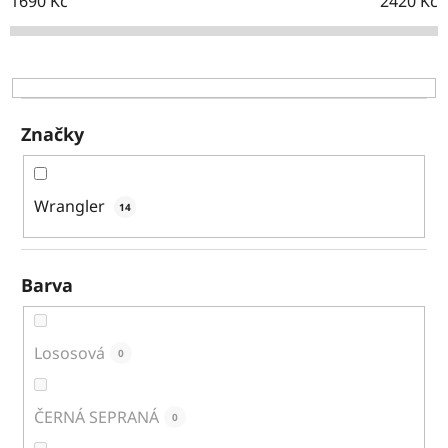
o
1690
Kč
2420
Kč
d
u
k
t
ů
Značky
Wrangler
14
Barva
Lososová
0
ČERNÁ SEPRANÁ
0