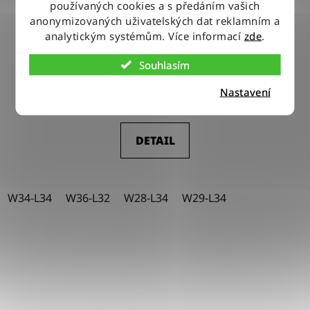
používaných cookies a s předáním vašich
anonymizovaných uživatelských dat reklamním a
analytickým systémům. Více informací
zde
.
Kalhoty Wrangler STRAIGHT SOLSTICE BLUE
Souhlasím
Nastavení
2 150 Kč
DETAIL
W34-L34
W36-L32
W28-L34
W29-L34