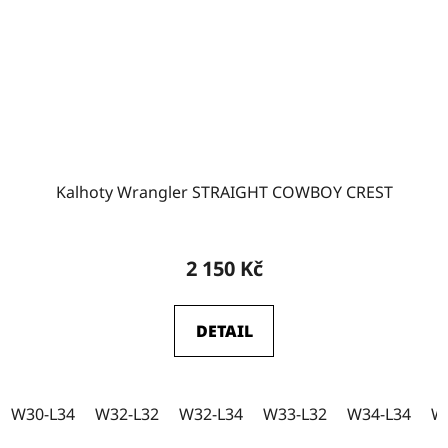
W31
0
W32
0
W35-L32
0
Kalhoty Wrangler STRAIGHT COWBOY CREST
W35-L34
0
2 150 Kč
DETAIL
W30-L34
W32-L32
W32-L34
W33-L32
W34-L34
W