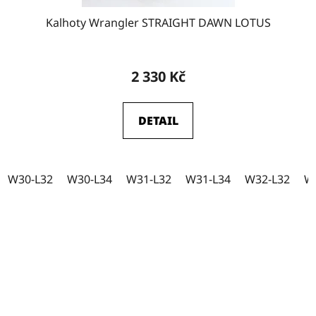
W29-L32
3
Kalhoty Wrangler STRAIGHT DAWN LOTUS
W29-L34
8
2 330 Kč
W31-L31
0
DETAIL
W28
0
W30-L32
W30-L34
W31-L32
W31-L34
W32-L32
W
W29
0
W30
0