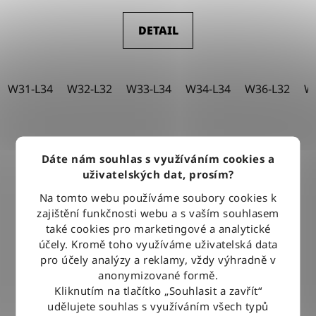
DETAIL
W31-L34
W32-L32
W33-L34
W34-L34
W36-L32
W
Dáte nám souhlas s využíváním cookies a
uživatelských dat, prosím?
Na tomto webu používáme soubory cookies k
zajištění funkčnosti webu a s vaším souhlasem
také cookies pro marketingové a analytické
účely. Kromě toho využíváme uživatelská data
pro účely analýzy a reklamy, vždy výhradně v
anonymizované formě.
Kliknutím na tlačítko „Souhlasit a zavřít“
udělujete souhlas s využíváním všech typů