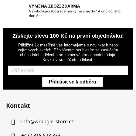
u
VÝMĚNA ZBOŽÍ ZDARMA
Nevyhovující zboží zdarma vyměníme do 14 dnů od jeho
doručení
Získejte slevu 100 Kč na první objednávku!
Přibližně 1x měsíčně vás informujeme o novinkách nebo
zajímavých akcích. Přihlášením souhlasíte se zasíláním
obchodních sdělení a se zpracováním osobních údajů.
Kdykoliv se můžete odhlásit.
Přihlásit se k odběru
Z
á
Kontakt
p
a
info
@
wranglerstore.cz
t
í
+420 318 523 333