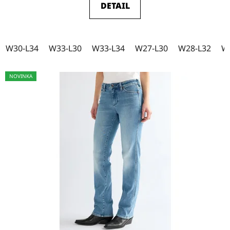
DETAIL
W27-L30
2
W27-L32
0
W30-L34
W33-L30
W33-L34
W27-L30
W28-L32
W
NOVINKA
W27-L34
0
W28-L32
5
W28-L34
11
W29-L30
0