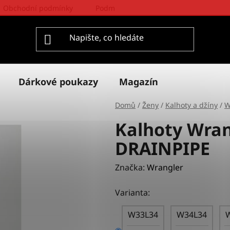
Obchodní podmínky
Podmínky ochrany osobních údajů
Dárkové poukazy
Magazín
Domů
/
Ženy
/
Kalhoty a džíny
/
W
Kalhoty Wra
DRAINPIPE
Značka:
Wrangler
Varianta:
W33L34
W34L34