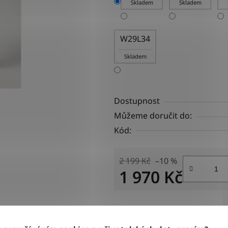
Skladem
Skladem
W29L34
Skladem
Dostupnost
Můžeme doručit do:
Kód:
2 199 Kč
–10 %
1 970 Kč
Měrná cena:
Tisk
Zeptat se