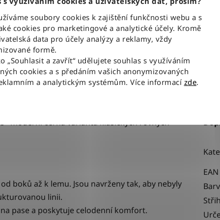
 s využíváním cookies a uživatelských dat, prosím?
íváme soubory cookies k zajištění funkčnosti webu a s
ké cookies pro marketingové a analytické účely. Kromě
BLESKOVÉ DORUČENÍ
100% ZBOŽÍ SKLAD
vatelská data pro účely analýzy a reklamy, vždy
Objednávky odesíláme každý
Veškeré vystavené zboží le
pracovní den do 12:00
našem skladě
izované formě.
ko „Souhlasit a zavřít“ udělujete souhlas s využíváním
aných cookies a s předáním vašich anonymizovaných
reklamním a analytickým systémům. Více informací
zde
.
Popis
e
- moderní černá varianta klasických rovných
Dop
Kate
EAN
h od boků až k lemu. Jsou navrženy tak, aby nebyly
Bar
ukturovanou linii.
Stři
 na pase a poskytuje celodenní komfort.
Urče