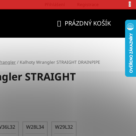
Přihlášení
Registrace
Politika a přístup firmy Wrangler
PRÁZDNÝ KOŠÍK
NÁKUPNÍ
KOŠÍK
rangler
/
Kalhoty Wrangler STRAIGHT DRAINPIPE
ngler STRAIGHT
W36L32
W28L34
W29L32