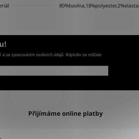
riál
80%bavlna,18%polyester,2%elasta
u!
ní a se zpracováním osobních údajů. Kdykoliv se můžete
Přijímáme online platby