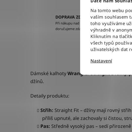
Dáte nám souhlas
Na tomto webu použ
vaším souhlasem ta
DOPRAVA ZDARMA
toho využíváme uži
Při nákupu nad 2500 Kč
doručujeme zdarma po celé ČR
výhradně v anonym
Kliknutím na tlačít
všech typů použív
uživatelských dat 
Nastavení
Dámské kalhoty
Wrangler Straight
Drainpip
džínů.
Detaily produktu:
Střih:
Straight Fit
– džíny mají rovný stři
příliš upnuté, ale zachovaly si čistou, str
Pas:
Středně vysoký pas
– sedí přirozeně