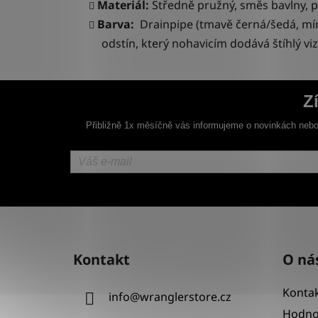
Materiál:
Středně pružný, směs
bavlny, 
Barva:
Drainpipe (tmavě černá/šedá, mír
odstín
, který nohavicím dodává štíhlý viz
Z
Přibližně 1x měsíčně vás informujeme o novinkách nebo
Z
á
Kontakt
O ná
p
a
Kontak
info
@
wranglerstore.cz
t
Hodno