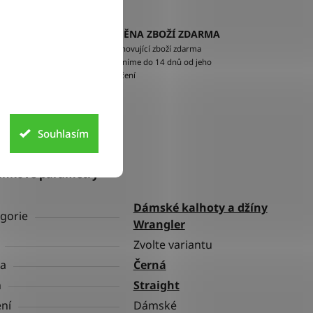
VÝMĚNA ZBOŽÍ ZDARMA
EM
Nevyhovující zboží zdarma
ží na
vyměníme do 14 dnů od jeho
doručení
Souhlasím
lňkové parametry
Dámské kalhoty a džíny
gorie
Wrangler
Zvolte variantu
va
Černá
h
Straight
ní
Dámské