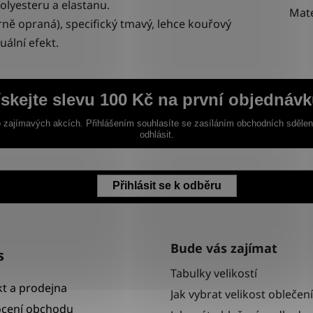
polyesteru a elastanu.
Mate
ně opraná), s
pecifický
tmavý, lehce kouřový
uální efekt.
ískejte slevu 100 Kč na první objednávk
 zajímavých akcích. Přihlášením souhlasíte se zasíláním obchodních sděle
odhlásit.
Přihlásit se k odběru
Bude vás zajímat
s
Tabulky velikostí
t a prodejna
Jak vybrat velikost oblečení
cení obchodu