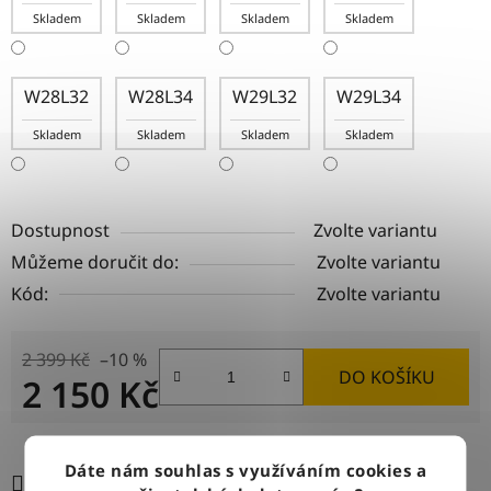
Skladem
Skladem
Skladem
Skladem
W28L32
W28L34
W29L32
W29L34
Skladem
Skladem
Skladem
Skladem
Dostupnost
Zvolte variantu
Můžeme doručit do:
Zvolte variantu
Kód:
Zvolte variantu
2 399 Kč
–10 %
DO KOŠÍKU
2 150 Kč
Měrná cena:
Dáte nám souhlas s využíváním cookies a
Tisk
Zeptat se
Sdílet