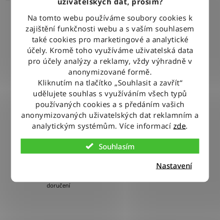
uživatelských dat, prosím?
Na tomto webu používáme soubory cookies k
zajištění funkčnosti webu a s vaším souhlasem
DOPRAVA ZDARMA
také cookies pro marketingové a analytické
Při nákupu nad 2500 Kč doručujeme zdarma po celé ČR
účely. Kromě toho využíváme uživatelská data
pro účely analýzy a reklamy, vždy výhradně v
anonymizované formě.
BLESKOVÉ DORUČENÍ
Kliknutím na tlačítko „Souhlasit a zavřít“
udělujete souhlas s využíváním všech typů
Objednávky odesíláme každý pracovní den do 12:00
používaných cookies a s předáním vašich
anonymizovaných uživatelských dat reklamním a
analytickým systémům. Více informací
zde
.
100% ZBOŽÍ SKLADEM
Veškeré vystavené zboží leží na našem skladě
Souhlasím
Nastavení
VÝMĚNA ZBOŽÍ ZDARMA
Nevyhovující zboží zdarma vyměníme do 14 dnů od jeho
doručení