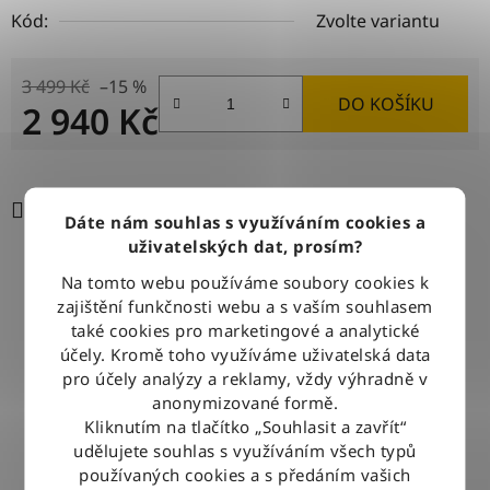
Kód:
Zvolte variantu
3 499 Kč
–15 %
DO KOŠÍKU
2 940 Kč
Měrná cena:
Tisk
Zeptat se
Sdílet
Dáte nám souhlas s využíváním cookies a
uživatelských dat, prosím?
Na tomto webu používáme soubory cookies k
DOPRAVA ZDARMA
zajištění funkčnosti webu a s vaším souhlasem
Při nákupu nad 2500 Kč doručujeme zdarma po celé ČR
také cookies pro marketingové a analytické
účely. Kromě toho využíváme uživatelská data
pro účely analýzy a reklamy, vždy výhradně v
BLESKOVÉ DORUČENÍ
anonymizované formě.
Objednávky odesíláme každý pracovní den do 12:00
Kliknutím na tlačítko „Souhlasit a zavřít“
udělujete souhlas s využíváním všech typů
používaných cookies a s předáním vašich